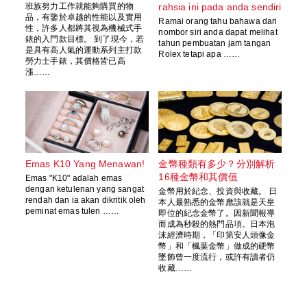
班族努力工作就能夠購買的物
rahsia ini pada anda sendiri
品，有鑒於卓越的性能以及實用
Ramai orang tahu bahawa dari
性，許多人都將其視為機械式手
nombor siri anda dapat melihat
錶的入門款目標。 到了現今，若
tahun pembuatan jam tangan
是具有高人氣的運動系列主打款
Rolex tetapi apa ……
勞力士手錶，其價格皆已高
漲……
Emas K10 Yang Menawan!
金幣種類有多少？分別解析
16種金幣和其價值
Emas "K10" adalah emas
dengan ketulenan yang sangat
金幣用於紀念、投資與收藏。 日
rendah dan ia akan dikritik oleh
本人最熟悉的金幣應該就是天皇
peminat emas tulen ……
即位的紀念金幣了。因新聞報導
而成為秒殺的熱門品項。日本泡
沫經濟時期，「印第安人頭像金
幣」和「楓葉金幣」做成的硬幣
墜飾曾一度流行，或許有讀者仍
收藏……