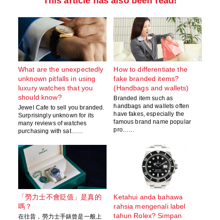
This article has also been read!
What are the unexpectedly
How to differentiate the
unknown pitfalls in using
fake branded items?
luxury watches that you
(Handbags and wallets)
should know?
Branded item such as
handbags and wallets often
Jewel Cafe to sell you branded.
have fakes, especially the
Surprisingly unknown for its
famous brand name popular
many reviews of watches
pro……
purchasing with sat……
「勞力士不會貶值」是真的
Ketahui anda bahawa
嗎？
rahsia mengenali label
tahun Rolex? Simpan
在往昔，勞力士手錶曾是一般上