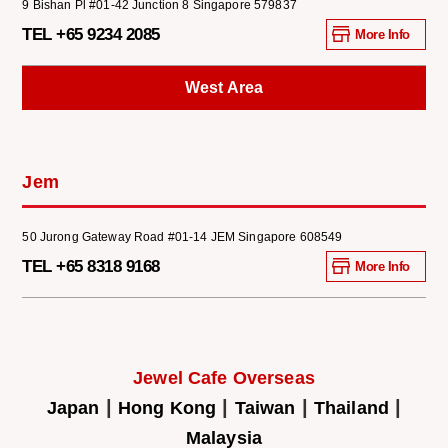
9 Bishan Pl #01-42 Junction 8 Singapore 579837
TEL +65 9234 2085
More Info
West Area
Jem
50 Jurong Gateway Road #01-14 JEM Singapore 608549
TEL +65 8318 9168
More Info
Jewel Cafe Overseas
|
|
|
|
Japan
Hong Kong
Taiwan
Thailand
Malaysia