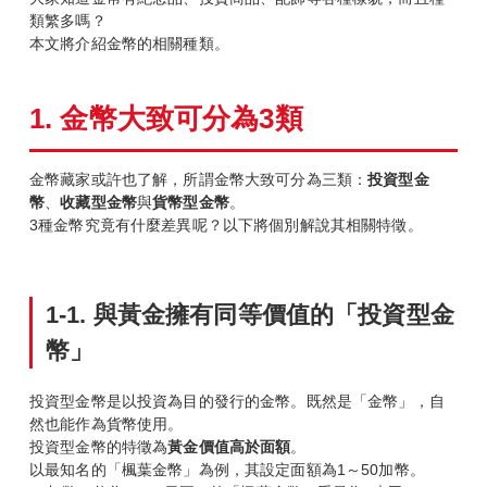
類繁多嗎？
本文將介紹金幣的相關種類。
1.
金幣大致可分為3
類
金幣藏家或許也了解，所謂金幣大致可分為三類：
投資型金
幣
、
收藏型金幣
與
貨幣型金幣
。
3種金幣究竟有什麼差異呢？以下將個別解說其相關特徵。
1-1.
與黃金擁有同等價值的「投資型金
幣」
投資型金幣是以投資為目的發行的金幣。既然是「金幣」，自
然也能作為貨幣使用。
投資型金幣的特徵為
黃金價值高於面額
。
以最知名的「楓葉金幣」為例，其設定面額為1～50加幣。