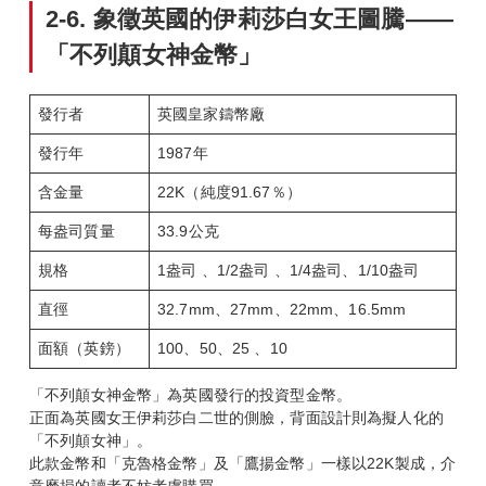
2-6.
象徵英國的伊莉莎白女王圖騰——
「不列顛女神金幣」
發行者
英國皇家鑄幣廠
發行年
1987年
含金量
22K（純度91.67％）
每盎司質量
33.9公克
規格
1盎司 、1/2盎司 、1/4盎司、1/10盎司
直徑
32.7mm、27mm、22mm、16.5mm
面額（英鎊）
100、50、25 、10
「不列顛女神金幣」為英國發行的投資型金幣。
正面為英國女王伊莉莎白二世的側臉，背面設計則為擬人化的
「不列顛女神」。
此款金幣和「克魯格金幣」及「鷹揚金幣」一樣以22K製成，介