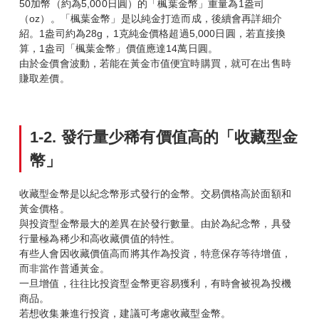
50加幣（約為5,000日圓）的「楓葉金幣」重量為1盎司
（oz）。「楓葉金幣」是以純金打造而成，後續會再詳細介
紹。1盎司約為28g，1克純金價格超過5,000日圓，若直接換
算，1盎司「楓葉金幣」價值應達14萬日圓。
由於金價會波動，若能在黃金市值便宜時購買，就可在出售時
賺取差價。
1-2.
發行量少稀有價值高的「收藏型金
幣」
收藏型金幣是以紀念幣形式發行的金幣。交易價格高於面額和
黃金價格。
與投資型金幣最大的差異在於發行數量。由於為紀念幣，具發
行量極為稀少和高收藏價值的特性。
有些人會因收藏價值高而將其作為投資，特意保存等待增值，
而非當作普通黃金。
一旦增值，往往比投資型金幣更容易獲利，有時會被視為投機
商品。
若想收集兼進行投資，建議可考慮收藏型金幣。