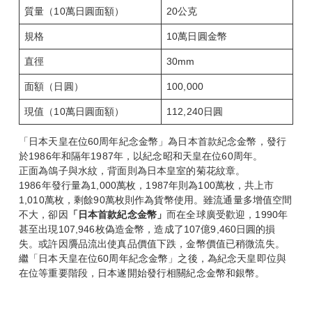
質量（10萬日圓面額）
20公克
規格
10萬日圓金幣
直徑
30mm
面額（日圓）
100,000
現值（10萬日圓面額）
112,240日圓
「日本天皇在位60周年紀念金幣」為日本首款紀念金幣，發行
於1986年和隔年1987年，以紀念昭和天皇在位60周年。
正面為鴿子與水紋，背面則為日本皇室的菊花紋章。
1986年發行量為1,000萬枚，1987年則為100萬枚，共上市
1,010萬枚，剩餘90萬枚則作為貨幣使用。雖流通量多增值空間
不大，卻因
「日本首款紀念金幣」
而在全球廣受歡迎，1990年
甚至出現107,946枚偽造金幣，造成了107億9,460日圓的損
失。或許因贗品流出使真品價值下跌，金幣價值已稍微流失。
繼「日本天皇在位60周年紀念金幣」之後，為紀念天皇即位與
在位等重要階段，日本遂開始發行相關紀念金幣和銀幣。