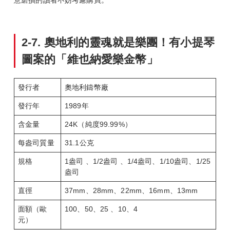
意磨損的讀者不妨考慮購買。
2-7.
奧地利的靈魂就是樂團！有小提琴
圖案的「維也納愛樂金幣」
發行者
奧地利鑄幣廠
發行年
1989年
含金量
24K（純度99.99%）
每盎司質量
31.1公克
規格
1盎司 、1/2盎司 、1/4盎司、1/10盎司、1/25
盎司
直徑
37mm、28mm、22mm、16mm、13mm
面額（歐
100、50、25 、10、4
元）