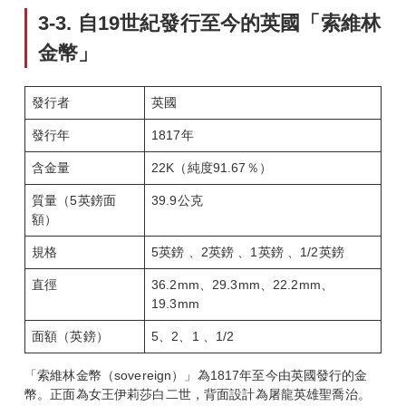
3-3.
自19
世紀發行至今的英國「索維林
金幣」
發行者
英國
發行年
1817年
含金量
22K（純度91.67％）
質量（5英鎊面
39.9公克
額）
規格
5英鎊 、2英鎊 、1英鎊 、1/2英鎊
直徑
36.2mm、29.3mm、22.2mm、
19.3mm
面額（英鎊）
5、2、1 、1/2
「索維林金幣（sovereign）」為1817年至今由英國發行的金
幣。正面為女王伊莉莎白二世，背面設計為屠龍英雄聖喬治。