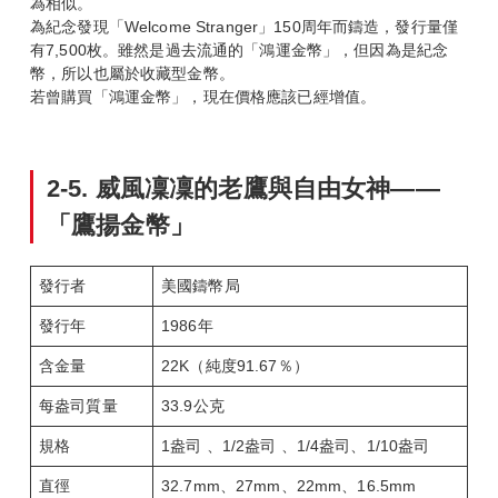
為相似。
為紀念發現「Welcome Stranger」150周年而鑄造，發行量僅
有7,500枚。雖然是過去流通的「鴻運金幣」，但因為是紀念
幣，所以也屬於收藏型金幣。
若曾購買「鴻運金幣」，現在價格應該已經增值。
2-5.
威風凜凜的老鷹與自由女神——
「鷹揚金幣」
發行者
美國鑄幣局
發行年
1986年
含金量
22K（純度91.67％）
每盎司質量
33.9公克
規格
1盎司 、1/2盎司 、1/4盎司、1/10盎司
直徑
32.7mm、27mm、22mm、16.5mm