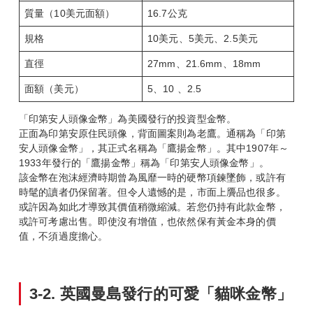
質量（10美元面額）
16.7公克
規格
10美元、5美元、2.5美元
直徑
27mm、21.6mm、18mm
面額（美元）
5、10 、2.5
「印第安人頭像金幣」為美國發行的投資型金幣。
正面為印第安原住民頭像，背面圖案則為老鷹。通稱為「印第
安人頭像金幣」，其正式名稱為「鷹揚金幣」。其中1907年～
1933年發行的「鷹揚金幣」稱為「印第安人頭像金幣」。
該金幣在泡沫經濟時期曾為風靡一時的硬幣項鍊墜飾，或許有
時髦的讀者仍保留著。但令人遺憾的是，市面上贗品也很多。
或許因為如此才導致其價值稍微縮減。若您仍持有此款金幣，
或許可考慮出售。即使沒有增值，也依然保有黃金本身的價
值，不須過度擔心。
3-2.
英國曼島發行的可愛「貓咪金幣」