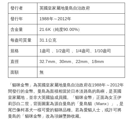
發行者
英國皇家屬地曼島自治政府
發行年
1988年～2012年
含金量
21.6K（純度90.00%）
每盎司質量
31.1公克
規格
1盎司 、1/2盎司 、1/4盎司、1/10盎司
直徑
32.7mm、30mm、22mm、18mm
面額
無
「貓咪金幣」為英國皇家屬地曼島自治政府在1988年～2012年
間發行的金幣。曼島為面積相當於日本淡路島的島嶼，是英國
皇家屬地，並非大英國協成員國。「貓咪金幣」正面為女王伊
莉莎白二世，背面圖案為源自曼島的「曼島貓（Manx）」，是
尾巴像柯基犬一樣可愛的貓咪品種。若為愛貓人士，或許可將
曼島的「貓咪金幣」改為項鍊墜飾收藏。