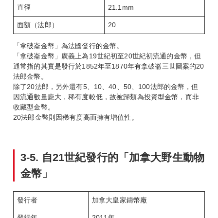
直徑
21.1mm
面額（法郎）
20
「拿破崙金幣」為法國發行的金幣。
「拿破崙金幣」廣義上為19世紀初至20世紀初流通的金幣，但
通常指的其實是發行於1852年至1870年有拿破崙三世圖案的20
法郎金幣。
除了20法郎，另外還有5、10、40、50、100法郎的金幣，但
因流通數量龐大，稀有度較低，故被歸類為投資型金幣，而非
收藏型金幣。
20法郎金幣則因稀有度高而擁有增值性。
3-5.
自21
世紀發行的「加拿大野生動物
金幣」
發行者
加拿大皇家鑄幣廠
發行年
2011年