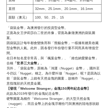
規格
1盎司 、1/2盎司 、1/4盎司、1/10盎司
直徑
32mm、25.1mm、20.1mm、16.1mm
面額（澳元）
100、50、25 、15
「袋鼠金幣」為澳洲發行的投資型金幣。
正面為女王伊莉莎白二世的肖像，背面為象徵澳洲的袋鼠圖
案。
因袋鼠設計每年都會變換而和「熊貓金幣」一樣擁有媲美收藏
型金幣的人氣。此外，因各發行年份發行量不同而具有增值空
間。
在日本知名度非常高，與「楓葉金幣」、「維也納愛樂金幣」
合稱
「世界三大金幣」
。
另外，「袋鼠金幣」原稱為「鴻運（Nugget）金幣」，國外至
今仍以「Nugget」稱之。為什麼叫做「Nugget」呢？是因為以
前「袋鼠金幣」上鑄有天然金塊的圖案，故稱作「Nugget」，
意指塊狀的天然貴金屬。
【發現「Welcome Stranger
」金塊150
周年紀念金幣】
此款為2019年發行的金塊紀念金幣。
硬幣圖案為稱作「Welcome Stranger」的大型天然金塊
（nugget），而且金幣上的金塊浮雕恰巧與澳洲的陸地形狀頗