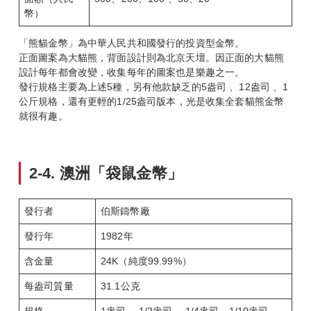
幣）
「熊貓金幣」為中華人民共和國發行的投資型金幣。
正面圖案為大貓熊，背面設計則為北京天壇。因正面的大貓熊
設計每年都會改變，收集每年的圖案也是樂趣之一。
發行規格主要為上述5種，另有他款缺乏的5盎司 、12盎司 、1
公斤規格，還有更輕的1/25盎司版本，光是收集全套貓熊金幣
就很有趣。
2-4.
澳洲「袋鼠金幣」
發行者
伯斯鑄幣廠
發行年
1982年
含金量
24K（純度99.99%）
每盎司質量
31.1公克