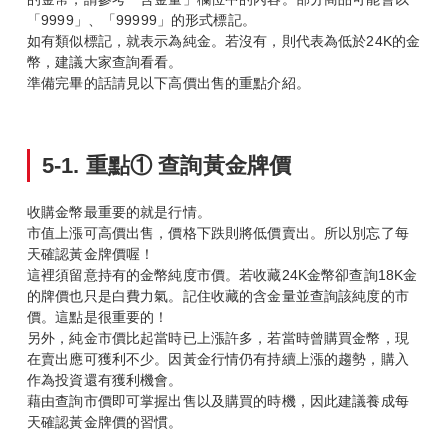
「9999」、「99999」的形式標記。
如有類似標記，就表示為純金。若沒有，則代表為低於24K的金
幣，建議大家查詢看看。
準備完畢的話請見以下高價出售的重點介紹。
5-1.
重點①
查詢黃金牌價
收購金幣最重要的就是行情。
市值上漲可高價出售，價格下跌則將低價賣出。所以別忘了每
天確認黃金牌價喔！
這裡須留意持有的金幣純度市價。若收藏24K金幣卻查詢18K金
的牌價也只是白費力氣。記住收藏的含金量並查詢該純度的市
價。這點是很重要的！
另外，純金市價比起當時已上漲許多，若當時曾購買金幣，現
在賣出應可獲利不少。因黃金行情仍有持續上漲的趨勢，購入
作為投資還有獲利機會。
藉由查詢市價即可掌握出售以及購買的時機，因此建議養成每
天確認黃金牌價的習慣。