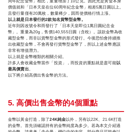
周年紀念金幣」相比，重量增加了10公克。因此光是黃金本身
價值就和「日本天皇在位60周年紀念金幣」相差5萬日圓以上。
且發行量僅有20萬枚，數量稀少，因而使價格行情上漲。
以上就是日本發行的2
款知名貨幣型金幣。
近年則因改號令和而發行了「日本天皇即位1萬日圓紀念金
幣」。重量為20g，售價140,555日圓（含稅）。該款金幣為收
藏型金幣，而非以貨幣型金幣的形式發行。今後恐怕會持續推
出收藏型金幣，不會再發行貨幣型金幣了，所以上述金幣應該
非常有增值潛力。
以上就是金幣種類的相關介紹。
許多人會收藏金幣當作「投資」，而投資的重點就是盡可能
以
最高價賣出
。
以下將介紹高價出售金幣的方法。
5.
高價出售金幣的4
個重點
金幣以黃金打造，除了
24K
純金
以外，另有以22K、21.6K打造
的金幣。首先須確認持有的金幣純度為多少。若為本文介紹過
的金幣，請參考「含金量」欄位中的內容。部分商品可能會以