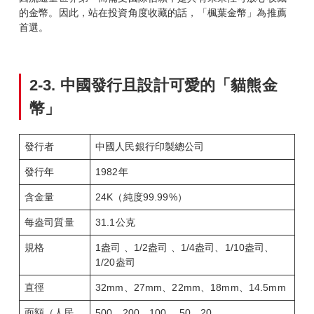
的金幣。因此，站在投資角度收藏的話，「楓葉金幣」為推薦
首選。
2-3.
中國發行且設計可愛的「貓熊金
幣」
發行者
中國人民銀行印製總公司
發行年
1982年
含金量
24K（純度99.99%）
每盎司質量
31.1公克
規格
1盎司 、1/2盎司 、1/4盎司、1/10盎司、
1/20盎司
直徑
32mm、27mm、22mm、18mm、14.5mm
面額（人民
500、200、100 、50、20