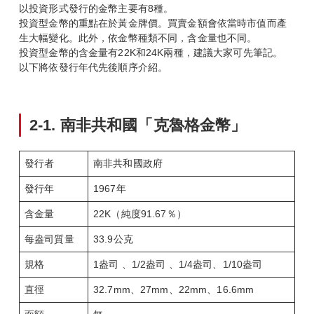
以投資形式發行的金幣主要有8種。
投資型金幣的重點在於黃金牌價。買賣金額會依當時市值而產
生大幅變化。此外，依金幣種類不同，含金量也不同。
投資型金幣的含金量有22K和24K兩種，建議大家可先筆記。
以下將依發行年代先後順序介紹。
2-1.
南非共和國「克魯格金幣」
發行者
南非共和國政府
發行年
1967年
含金量
22K（純度91.67％）
每盎司質量
33.9公克
規格
1盎司 、1/2盎司 、1/4盎司、1/10盎司
直徑
32.7mm、27mm、22mm、16.6mm