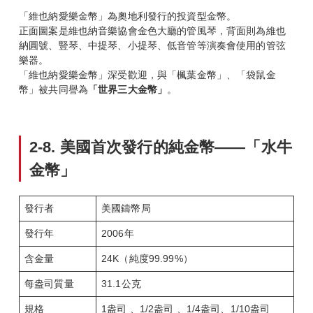
「維也納愛樂金幣」為奧地利發行的投資型金幣。
正面圖案是維也納音樂協會金色大廳的管風琴，背面則為維也
納圓號、豎琴、中提琴、小提琴、低音管等演奏會使用的管弦
樂器。
「維也納愛樂金幣」深受歡迎，與「楓葉金幣」、「袋鼠金
幣」被共同譽為
「世界三大金幣」
。
2-8.
美國首次發行的純金幣——「水牛
金幣」
發行者
美國鑄幣局
發行年
2006年
含金量
24K（純度99.99%）
每盎司質量
31.1公克
規格
1盎司 、1/2盎司 、1/4盎司、1/10盎司