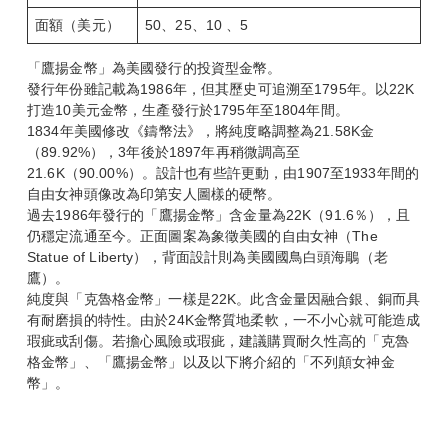
面額（美元）
50、25、10 、5
「鷹揚金幣」為美國發行的投資型金幣。
發行年份雖記載為1986年，但其歷史可追溯至1795年。以22K
打造10美元金幣，生產發行於1795年至1804年間。
1834年美國修改《鑄幣法》，將純度略調整為21.58K金
（89.92%），3年後於1897年再稍微調高至
21.6K（90.00%）。設計也有些許更動，由1907至1933年間的
自由女神頭像改為印第安人圖樣的硬幣。
過去1986年發行的「鷹揚金幣」含金量為22K（91.6％），且
仍穩定流通至今。正面圖案為象徵美國的自由女神（The
Statue of Liberty），背面設計則為美國國鳥白頭海鵰（老
鷹）。
純度與「克魯格金幣」一樣是22K。此含金量因融合銀、銅而具
有耐磨損的特性。由於24K金幣質地柔軟，一不小心就可能造成
瑕疵或刮傷。若擔心風險或瑕疵，建議購買耐久性高的「克魯
格金幣」、「鷹揚金幣」以及以下將介紹的「不列顛女神金
幣」。