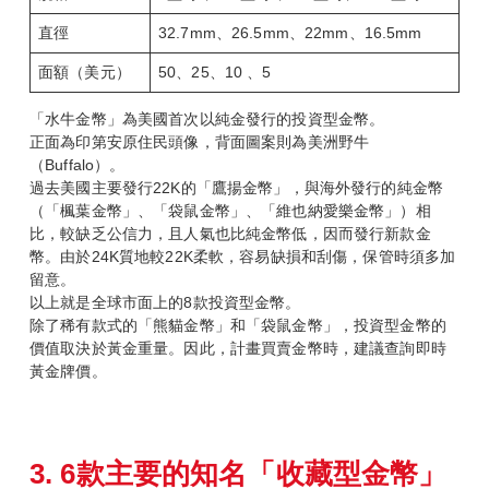
直徑
32.7mm、26.5mm、22mm、16.5mm
面額（美元）
50、25、10 、5
「水牛金幣」為美國首次以純金發行的投資型金幣。
正面為印第安原住民頭像，背面圖案則為美洲野牛
（Buffalo）。
過去美國主要發行22K的「鷹揚金幣」，與海外發行的純金幣
（「楓葉金幣」、「袋鼠金幣」、「維也納愛樂金幣」）相
比，較缺乏公信力，且人氣也比純金幣低，因而發行新款金
幣。由於24K質地較22K柔軟，容易缺損和刮傷，保管時須多加
留意。
以上就是全球市面上的8款投資型金幣。
除了稀有款式的「熊貓金幣」和「袋鼠金幣」，投資型金幣的
價值取決於黃金重量。因此，計畫買賣金幣時，建議查詢即時
黃金牌價。
3. 6
款主要的知名「收藏型金幣」