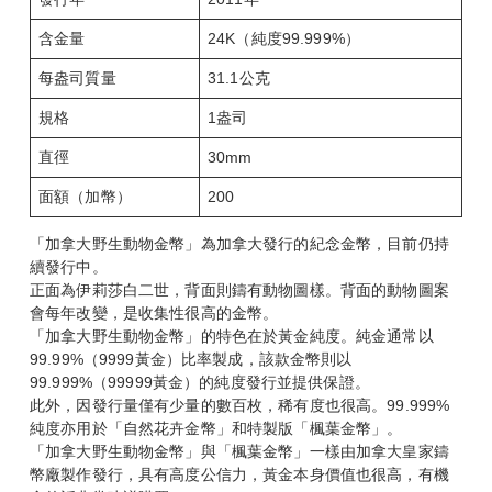
含金量
24K（純度99.999%）
每盎司質量
31.1公克
規格
1盎司
直徑
30mm
面額（加幣）
200
「加拿大野生動物金幣」為加拿大發行的紀念金幣，目前仍持
續發行中。
正面為伊莉莎白二世，背面則鑄有動物圖樣。背面的動物圖案
會每年改變，是收集性很高的金幣。
「加拿大野生動物金幣」的特色在於黃金純度。純金通常以
99.99%（9999黃金）比率製成，該款金幣則以
99.999%（99999黃金）的純度發行並提供保證。
此外，因發行量僅有少量的數百枚，稀有度也很高。99.999%
純度亦用於「自然花卉金幣」和特製版「楓葉金幣」。
「加拿大野生動物金幣」與「楓葉金幣」一樣由加拿大皇家鑄
幣廠製作發行，具有高度公信力，黃金本身價值也很高，有機