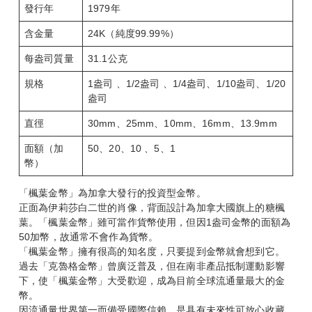
發行年
1979年
含金量
24K（純度99.99%）
每盎司質量
31.1公克
規格
1盎司 、1/2盎司 、1/4盎司、1/10盎司、1/20
盎司
直徑
30mm、25mm、10mm、16mm、13.9mm
面額（加
50、20、10 、5、1
幣）
「楓葉金幣」為加拿大發行的投資型金幣。
正面為伊莉莎白二世的肖像，背面設計為加拿大國旗上的糖楓
葉。「楓葉金幣」雖可當作貨幣使用，但因1盎司金幣的面額為
50加幣，故通常不會作為貨幣。
「楓葉金幣」擁有很高的知名度，只要提到金幣就會想到它。
過去「克魯格金幣」曾廣泛普及，但在南非產品抵制運動影響
下，使「楓葉金幣」大受歡迎，成為目前全球流通量最大的金
幣。
因流通量世界第一而備受國際信賴，是具有未來性可放心收藏