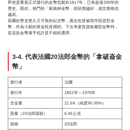
即使是重新正式發行的金幣也製於1817年，已有超過200年的
歷史。因此，熱門的「索維林金幣」若狀態越好，成交價格也
越高。
因屬於歷史悠久又可靠的紀念幣，過去也曾被當作投資型金
幣，作為小額的黃金投資標的。下次考慮投資收藏型金幣時，
從這款金幣著手也許是不錯的選擇。
3-4.
代表法國20
法郎金幣的「拿破崙金
幣」
發行者
法國
發行年
1852年～1970年
含金量
21.6K（純度90.00%）
質量（20法郎面額）
6.45公克
規格
20法郎