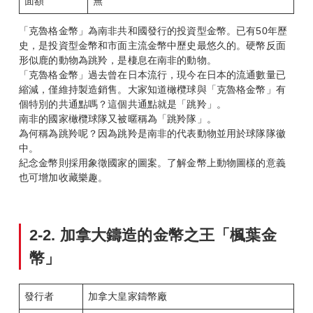
面額
無
「克魯格金幣」為南非共和國發行的投資型金幣。已有50年歷
史，是投資型金幣和市面主流金幣中歷史最悠久的。硬幣反面
形似鹿的動物為跳羚，是棲息在南非的動物。
「克魯格金幣」過去曾在日本流行，現今在日本的流通數量已
縮減，僅維持製造銷售。大家知道橄欖球與「克魯格金幣」有
個特別的共通點嗎？這個共通點就是「跳羚」。
南非的國家橄欖球隊又被暱稱為「跳羚隊」。
為何稱為跳羚呢？因為跳羚是南非的代表動物並用於球隊隊徽
中。
紀念金幣則採用象徵國家的圖案。了解金幣上動物圖樣的意義
也可增加收藏樂趣。
2-2.
加拿大鑄造的金幣之王「楓葉金
幣」
發行者
加拿大皇家鑄幣廠