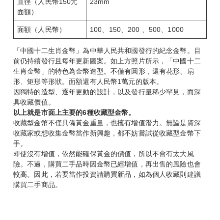
直徑（人民幣150元
23mm
面額）
面額（人民幣）
100、150、200 、500、1000
「中國十二生肖金幣」為中華人民共和國發行的紀念金幣。目
前仍持續發行且每年更新圖案。如上方照片所示，「中國十二
生肖金幣」的特色為金幣造型。不僅有圓形，還有花形、扇
形、矩形等形狀。面額還有人民幣1萬元的版本。
因獨特的造型、逐年更動的設計，以及發行量稀少罕見，而深
具收藏價值。
以上就是市面上主要的6
種收藏型金幣。
收藏型金幣不僅具備黃金重量，也擁有增值潛力。無論是資深
收藏家或想收集金幣當作新興趣，都不妨嘗試從收藏型金幣下
手。
即使沒有增值，依然能確保黃金的價值，所以不會有太大風
險。不過，購買二手品時因金幣已經增值，再出售的風險也會
較高。因此，若要當作投資請購買新品，如為個人收藏則建議
購買二手商品。