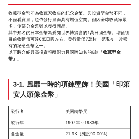
收藏型金幣即為收藏家收集的紀念金幣。與投資型金幣不同，
不僅看質量，也依發行量而具有增值空間。但因全球收藏家眾
多，使部分金幣難以獲得新品。
其中知名的日本金幣為愛知世界博覽會的1萬日圓金幣。增值後
目前收購價可達8萬日圓左右。發行量僅7萬枚，是現今非常稀
有的紀念金幣之一。
以下將介紹具高投資報酬潛力且國際知名的6款
「收藏型金
幣」
。
3-1.
風靡一時的項鍊墜飾！美國「印第
安人頭像金幣」
發行者
美國鑄幣局
發行年
1907年～1933年
含金量
21.6K（純度90.00%）