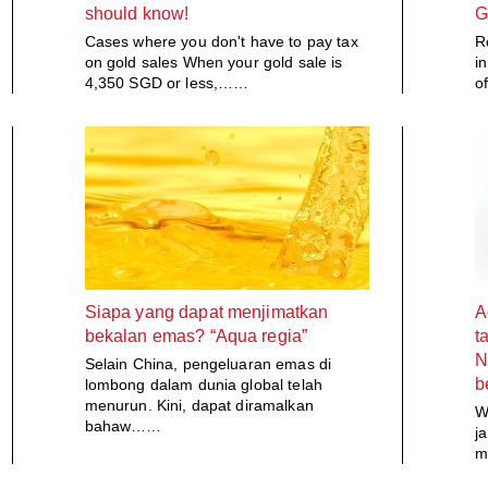
should know!
G
Cases where you don't have to pay tax
R
on gold sales When your gold sale is
i
4,350 SGD or less,……
o
Siapa yang dapat menjimatkan
A
bekalan emas? “Aqua regia”
t
N
Selain China, pengeluaran emas di
b
lombong dalam dunia global telah
menurun. Kini, dapat diramalkan
W
bahaw……
j
m