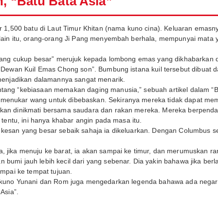
n, “Batu Bata Asia”
r 1,500 batu di Laut Timur Khitan (nama kuno cina). Keluaran emasn
lain itu, orang-orang Ji Pang menyembah berhala, mempunyai mata ya
 yang cukup besar” merujuk kepada lombong emas yang dikhabarkan d
“Dewan Kuil Emas Chong son”. Bumbung istana kuil tersebut dibuat da
 menjadikan dalamannya sangat menarik.
ang “kebiasaan memakan daging manusia,” sebuah artikel dalam “Bat
menukar wang untuk dibebaskan. Sekiranya mereka tidak dapat mem
akan dinikmati bersama saudara dan rakan mereka. Mereka berpend
 tentu, ini hanya khabar angin pada masa itu.
kesan yang besar sebaik sahaja ia dikeluarkan. Dengan Columbus se
.
 jika menuju ke barat, ia akan sampai ke timur, dan merumuskan ra
umi jauh lebih kecil dari yang sebenar. Dia yakin bahawa jika berla
ampai ke tempat tujuan.
n kuno Yunani dan Rom juga mengedarkan legenda bahawa ada negara
Asia”.