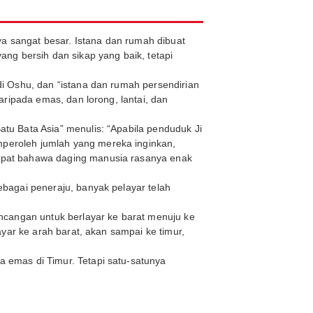
ya sangat besar. Istana dan rumah dibuat
ng bersih dan sikap yang baik, tetapi
i Oshu, dan “istana dan rumah persendirian
ripada emas, dan lorong, lantai, dan
u Bata Asia” menulis: “Apabila penduduk Ji
peroleh jumlah yang mereka inginkan,
apat bahawa daging manusia rasanya enak
bagai peneraju, banyak pelayar telah
ncangan untuk berlayar ke barat menuju ke
yar ke arah barat, akan sampai ke timur,
 emas di Timur. Tetapi satu-satunya