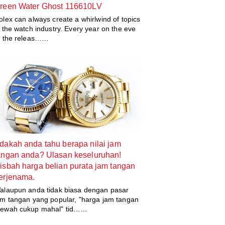
reen Water Ghost 116610LV
olex can always create a whirlwind of topics
n the watch industry. Every year on the eve
f the releas……
dakah anda tahu berapa nilai jam
angan anda? Ulasan keseluruhan!
isbah harga belian purata jam tangan
erjenama.
alaupun anda tidak biasa dengan pasar
am tangan yang popular, "harga jam tangan
ewah cukup mahal" tid……