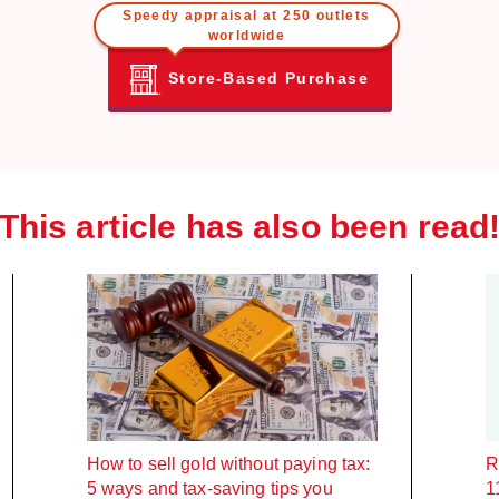
Speedy appraisal at 250 outlets
worldwide
Store-Based Purchase
This article has also been read
How to sell gold without paying tax:
R
5 ways and tax-saving tips you
1