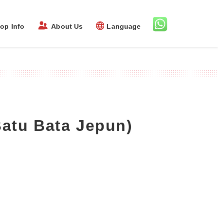
op Info
About Us
Language
Batu Bata Jepun)