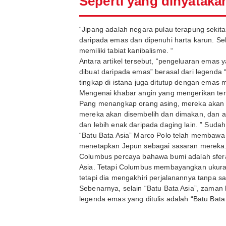
Seperti yang dinyataka
“Jipang adalah negara pulau terapung sekita
daripada emas dan dipenuhi harta karun. Se
memiliki tabiat kanibalisme. “
Antara artikel tersebut, “pengeluaran emas
dibuat daripada emas” berasal dari legenda 
tingkap di istana juga ditutup dengan emas
Mengenai khabar angin yang mengerikan tent
Pang menangkap orang asing, mereka akan 
mereka akan disembelih dan dimakan, dan 
dan lebih enak daripada daging lain. ” Sudah
“Batu Bata Asia” Marco Polo telah membawa 
menetapkan Jepun sebagai sasaran mereka
Columbus percaya bahawa bumi adalah sfera,
Asia. Tetapi Columbus membayangkan ukuran b
tetapi dia mengakhiri perjalanannya tanpa s
Sebenarnya, selain “Batu Bata Asia”, zama
legenda emas yang ditulis adalah “Batu Bata 