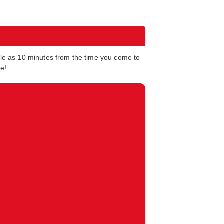
tle as 10 minutes from the time you come to
re!
Return to Area Selection