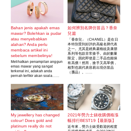
Bahan jenis apakah emas
如何辨別名牌仿冒品？香奈
mawar? Bolehkan ia pudar
兒篇
atau menyebabkan
「香奈兒」（CHANEL）是在日
alahan? Anda perlu
本特別受到好評的高級名牌代表
之一。尤其是經典菱格紋及康朋
membaca artikel ini
系列等包款非常搶手。由於數量
sebelum membelinya!
限定，因此即使是二手品也能保
Melihatkan penampilan anggun
有高價！然而，搶手又高單價，
emas mawar yang sangat
相對也就代表容易出現仿冒品
terkenal ini, adakah anda
（贗品）。……
pernah terfikir akan soala……
My jewellery has changed
2021年勞力士錶收購價格漲
colour! Does gold and
幅排行BEST19【最新版】
platinum really do not
近年來，勞力士錶受歡迎的程度