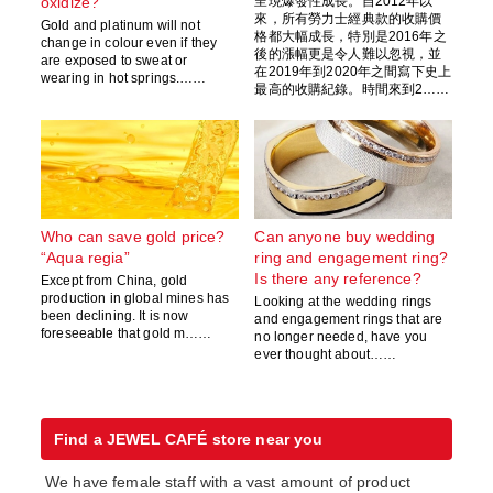
oxidize?
呈現爆發性成長。自2012年以
來，所有勞力士經典款的收購價
Gold and platinum will not
格都大幅成長，特別是2016年之
change in colour even if they
後的漲幅更是令人難以忽視，並
are exposed to sweat or
在2019年到2020年之間寫下史上
wearing in hot springs.……
最高的收購紀錄。時間來到2……
Who can save gold price?
Can anyone buy wedding
“Aqua regia”
ring and engagement ring?
Is there any reference?
Except from China, gold
production in global mines has
Looking at the wedding rings
been declining. It is now
and engagement rings that are
foreseeable that gold m……
no longer needed, have you
ever thought about……
Find a JEWEL CAFÉ store near you
We have female staff with a vast amount of product