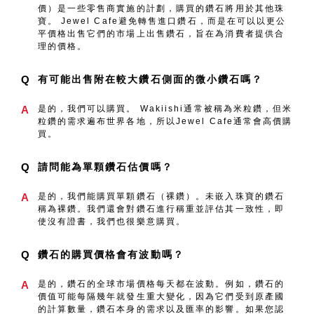
價）是一些零售商實施的計劃，購買的鑽石將用於其他珠
寶。 Jewel Cafe避免轉售進口鑽石，而是在可以以更公
平價格出售它們的市場上出售鑽石，旨在為消費者提供合
理的價格。
Q
有可能出售附在較大鑽石側面的微小鑽石嗎？
A
是的，我們可以購買。 Wakiishi通常被稱為米粒鑽，但米
粒鑽的需求遍布世界各地，所以Jewel Cafe通常會高價購
買。
Q
請問能為單顆鑽石估價嗎？
A
是的，我們能購買單顆鑽石（裸鑽）。未嵌入珠寶的鑽石
稱為裸鑽。我們還會對鑽石進行稱重並評估其一致性，即
使沒有證書，我們也很樂意購買。
Q
鑽石的購買價格會有波動嗎？
A
是的，鑽石的全球市場價格每天都在波動。例如，鑽石的
價值可能每隔幾年就發生重大變化，因為它們受到原產國
的計算數量，鑽石本身的需求以及匯率的影響。如果您認