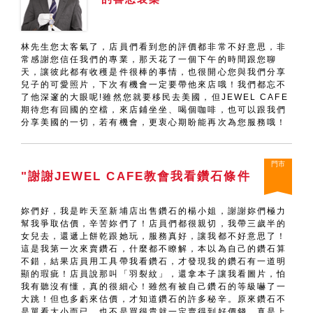
林先生您太客氣了，店員們看到您的評價都非常不好意思，非
常感謝您信任我們的專業，那天花了一個下午的時間跟您聊
天，讓彼此都有收穫是件很棒的事情，也很開心您與我們分享
兒子的可愛照片，下次有機會一定要帶他來店哦！我們都忘不
了他深邃的大眼呢!雖然您就要移民去美國，但JEWEL CAFE
期待您有回國的空檔，來店鋪坐坐、喝個咖啡，也可以跟我們
分享美國的一切，若有機會，更衷心期盼能再次為您服務哦！
門市
"謝謝JEWEL CAFE教會我看鑽石條件
妳們好，我是昨天至新埔店出售鑽石的楊小姐，謝謝妳們極力
幫我爭取估價，辛苦妳們了！店員們都很親切，我帶三歲半的
女兒去，還遞上餅乾跟她玩，服務真好，讓我都不好意思了！
這是我第一次來賣鑽石，什麼都不瞭解，本以為自己的鑽石算
不錯，結果店員用工具帶我看鑽石，才發現我的鑽石有一道明
顯的瑕疵！店員說那叫「羽裂紋」，還拿本子讓我看圖片，怕
我有聽沒有懂，真的很細心！雖然有被自己鑽石的等級嚇了一
大跳！但也多虧來估價，才知道鑽石的許多秘辛。原來鑽石不
是單看大小而已，也不是買很貴就一定賣得到好價錢，真是上