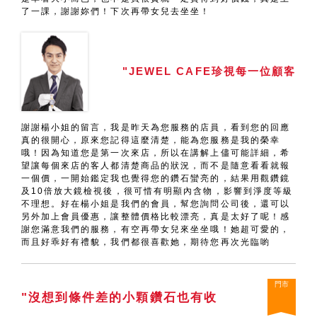
了一課，謝謝妳們！下次再帶女兒去坐坐！
"JEWEL CAFE珍視每一位顧客
謝謝楊小姐的留言，我是昨天為您服務的店員，看到您的回應
真的很開心，原來您記得這麼清楚，能為您服務是我的榮幸
哦！因為知道您是第一次來店，所以在講解上儘可能詳細，希
望讓每個來店的客人都清楚商品的狀況，而不是隨意看看就報
一個價，一開始鑑定我也覺得您的鑽石蠻亮的，結果用觀鑽鏡
及10倍放大鏡檢視後，很可惜有明顯內含物，影響到淨度等級
不理想。好在楊小姐是我們的會員，幫您詢問公司後，還可以
另外加上會員優惠，讓整體價格比較漂亮，真是太好了呢！感
謝您滿意我們的服務，有空再帶女兒來坐坐哦！她超可愛的，
而且好乖好有禮貌，我們都很喜歡她，期待您再次光臨喲
門市
"沒想到條件差的小顆鑽石也有收