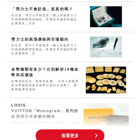
「勞力士不會貶值」是真的嗎？
在往昔，勞力士手錶曾是一般上班族努力工
作就能夠購買的物品，有鑒於卓越的性能以
及實用性，許多
勞力士的高漲價格與市場動向
在往昔，勞力士手錶曾是一般上班族努力工
作就能夠購買的物品，有鑒於其卓越的性能
以及實用性，許
金幣種類有多少？分別解析16種金
幣和其價值
金幣用於紀念、投資與收藏。 日本人最熟悉
的金幣應該就是天皇即位的紀念金幣了。因
新聞報導而成為
LOUIS
VUITTON「Monogram」系列的
起源與日本家徽的關係
提到LOUIS VUITTON（以下稱LV）就會
想到「LV」縮寫的「Monogram」紋樣。
這應該
查看更多