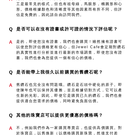
工是最常見的樣式，但也有祖母綠，馬眼形，橢圓形和心
形。價格根據顏色和清晰度等其他因素而有所不同，但評
估是免費的，因此請自由訪問我們。
Q
是否可以在沒有證書或許可證的情況下評估呢？
A
是的，即使您沒有證書，我們也會購買！雖然擁有證書可
以使您對評估價格更有信心，但Jewel Cafe會定期對鑽石
的真實性進行分析並進行最新的市場調查，即使您沒有證
書，我們也會為您提供一個有信心的價格。
Q
是否能帶上我很久以前購買的舊鑽石呢？
A
舊鑽石也完全沒有問題哦。鑽石是石頭中硬化的原子。即
使陳年也可以保持其優雅，並且根據切割方式，它可以產
生新的光彩。因此，即使它是購買已久的鑽石，我們也會
提供適合您需求的價格，同時避免負面估價。
Q
其他的珠寶店可以提供更優惠的價格嗎？
A
不，例如我們作為一家購買專賣店，也提供高價購買。對
於珠寶店，以舊換新（以價格購買新珠寶，然後支付差