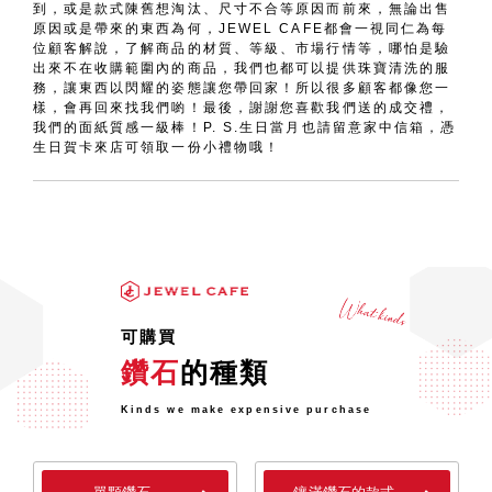
到，或是款式陳舊想淘汰、尺寸不合等原因而前來，無論出售
原因或是帶來的東西為何，JEWEL CAFE都會一視同仁為每
位顧客解說，了解商品的材質、等級、市場行情等，哪怕是驗
出來不在收購範圍內的商品，我們也都可以提供珠寶清洗的服
務，讓東西以閃耀的姿態讓您帶回家！所以很多顧客都像您一
樣，會再回來找我們喲！最後，謝謝您喜歡我們送的成交禮，
我們的面紙質感一級棒！P. S.生日當月也請留意家中信箱，憑
生日賀卡來店可領取一份小禮物哦！
可購買
鑽石
的種類
Kinds we make expensive purchase