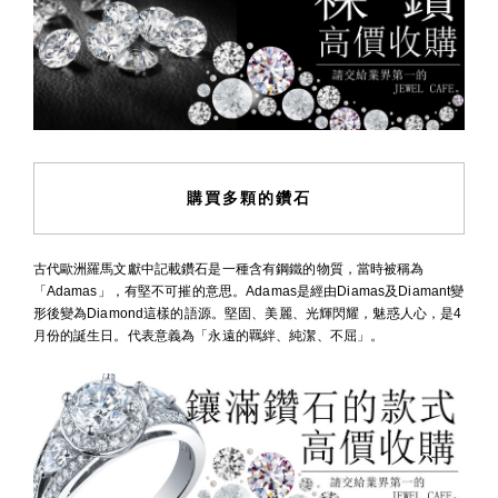
購買多顆的鑽石
古代歐洲羅馬文獻中記載鑽石是一種含有鋼鐵的物質，當時被稱為
「Adamas」，有堅不可摧的意思。Adamas是經由Diamas及Diamant變
形後變為Diamond這樣的語源。堅固、美麗、光輝閃耀，魅惑人心，是4
月份的誕生日。代表意義為「永遠的羈絆、純潔、不屈」。