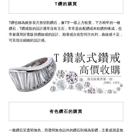
T鑽的購買
T鑽也稱為錐形長方形切割鑽石，像T字一樣上方較寛，下方稍窄的一種
鑽石，T鑽戒指的設計通常沒有主石，常常是由配鑽或米粒鑽所構成，也
常被運用於寬版排鑽線戒的設計。順著戒台造型同方向列，曲線感十足，
可呈現出細緻的設計感。
有色鑽石的購買
一般鑽石呈透明無色，而透明無色以外的鑽石則稱為彩鑽，主要成因是無