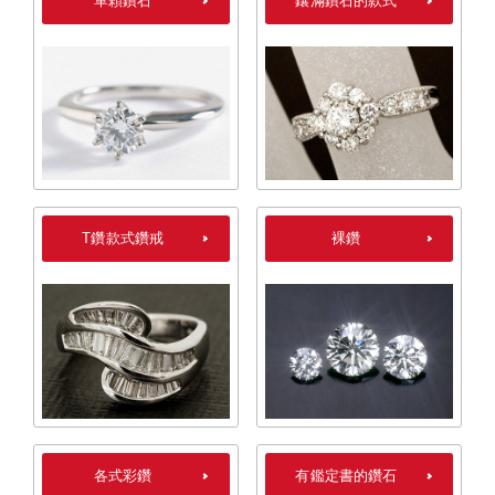
單顆鑽石
鑲滿鑽石的款式
T鑽款式鑽戒
裸鑽
各式彩鑽
有鑑定書的鑽石