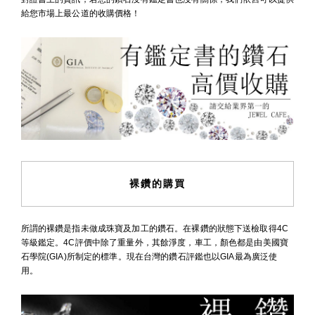
給您市場上最公道的收購價格！
裸鑽的購買
所謂的裸鑽是指未做成珠寶及加工的鑽石。在裸鑽的狀態下送檢取得4C
等級鑑定。4C評價中除了重量外，其餘淨度，車工，顏色都是由美國寶
石學院(GIA)所制定的標準。現在台灣的鑽石評鑑也以GIA最為廣泛使
用。