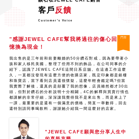
客戶
反饋
Customer's Voice
門市
"感謝JEWEL CAFE幫我將過往的傷心回
憶換為現金！
我出售的是三年前和前妻離婚的50分鑽石對戒，因為要帶著小
孩和家人移民美國，整理了些用不到的飾品，在公司同事的介
紹下，認識了JEWEL CAFE這間日系店舖。在這邊工作這麼
久，一直都沒發現有這麼方便的收購店家，既定印象都是銀樓
和珠寶店，當下看到店員還很懷疑，這麼年輕會鑑定嗎?但當
我實際了解後，還真的是顛覆了我的想像，店員雖然都才30出
頭，但對於鑽石的分析說明十分精闢，4C的解釋與買賣行情也
都講解的非常仔細，深深讓我覺得我不是來出售，而是來上了
一課，最重要的是還有一個滿意的價格，簡直一舉數得，回去
還特別請同事喝飲料，謝謝她介紹我一間這麼好的店家。
"JEWEL CAFE願與您分享人生中
的喜怒哀樂