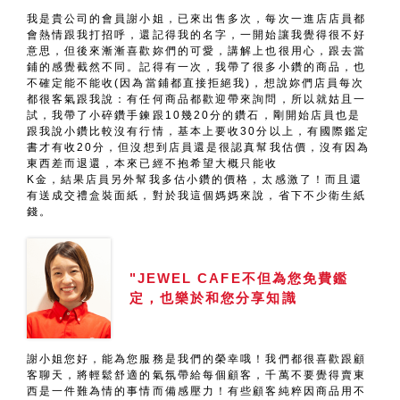
我是貴公司的會員謝小姐，已來出售多次，每次一進店店員都
會熱情跟我打招呼，還記得我的名字，一開始讓我覺得很不好
意思，但後來漸漸喜歡妳們的可愛，講解上也很用心，跟去當
鋪的感覺截然不同。記得有一次，我帶了很多小鑽的商品，也
不確定能不能收(因為當鋪都直接拒絕我)，想說妳們店員每次
都很客氣跟我說：有任何商品都歡迎帶來詢問，所以就姑且一
試，我帶了小碎鑽手鍊跟10幾20分的鑽石，剛開始店員也是
跟我說小鑽比較沒有行情，基本上要收30分以上，有國際鑑定
書才有收20分，但沒想到店員還是很認真幫我估價，沒有因為
東西差而退還，本來已經不抱希望大概只能收
K金，結果店員另外幫我多估小鑽的價格，太感激了！而且還
有送成交禮盒裝面紙，對於我這個媽媽來說，省下不少衛生紙
錢。
"JEWEL CAFE不但為您免費鑑
定，也樂於和您分享知識
謝小姐您好，能為您服務是我們的榮幸哦！我們都很喜歡跟顧
客聊天，將輕鬆舒適的氣氛帶給每個顧客，千萬不要覺得賣東
西是一件難為情的事情而備感壓力！有些顧客純粹因商品用不