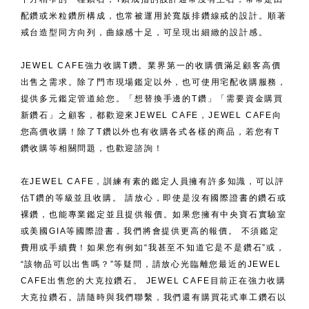
配鑽或米粒鑽所構成，也常被運用於寬版排鑽線戒的設計。順著
戒台造型同方向列，曲線感十足，可呈現出細緻的設計感。
JEWEL CAFE強力收購T鑽。業界第一的收購價滿足顧客高價
出售之需求。除了門市現場鑑定以外，也可使用宅配收購服務，
提供多元鑑定管道給您。「想替換手邊的T鑽」「需要資金購買
新鑽石」之顧客，都歡迎來JEWEL CAFE，JEWEL CAFE向
您高價收購！除了T鑽以外也有收購各式各樣的商品，若您有T
鑽收購等相關問題，也歡迎諮詢！
在JEWEL CAFE，訓練有素的鑑定人員擁有許多知識，可以評
估T鑽的等級並且收購。 請放心，即使是沒有國際證書的鑽石或
裸鑽，也能專業鑑定並且提供報價。如果您擁有中央寶石實驗室
或美國GIA等國際證書，我們將會提供更高的報價。 不須鑑定
費用或手續費！如果您有例如“我甚至不知道它是不是鑽石”或，
“該物品可以出售嗎？”等疑問，請放心光臨離您最近的JEWEL
CAFE出售您的大克拉鑽石。 JEWEL CAFE目前正在強力收購
大克拉鑽石。請隨時與我們聯繫，我們還有購買花式車工鑽石以