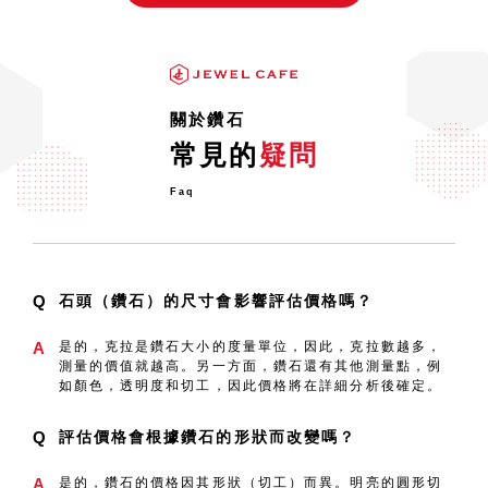
HERMÈS商標介紹
大家好！ 這次要和大家分享關於HERMÈS
商標的資訊。HERMÈS為廣受女性歡迎的
品牌之一，想必許
關於鑽石
Louis Vuitton包包的發霉原因、
常見的
疑問
去除與預防方法
Louis Vuitton等包包若長時間放在衣櫃
中，包包表面、內部以及金屬部份可能會發
Faq
霉。黴菌不僅
Q
石頭（鑽石）的尺寸會影響評估價格嗎？
A
是的，克拉是鑽石大小的度量單位，因此，克拉數越多，
測量的價值就越高。另一方面，鑽石還有其他測量點，例
如顏色，透明度和切工，因此價格將在詳細分析後確定。
Q
評估價格會根據鑽石的形狀而改變嗎？
A
是的，鑽石的價格因其形狀（切工）而異。明亮的圓形切