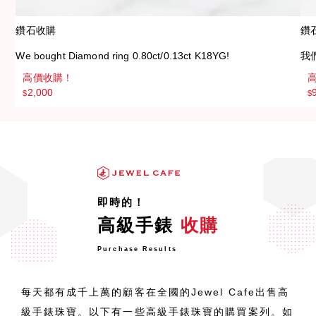
鑽石收購
鑽
We bought Diamond ring 0.80ct/0.13ct K18YG!
我們
高價收購！
2,000
$
$
即時的！
高級手錶
收購
Purchase Results
每天都有成千上萬的顧客在全國的Jewel Cafe出售高
級手錶珠寶。以下有一些高級手錶珠寶的購買案列。如