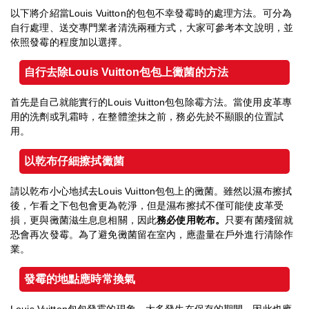
以下將介紹當Louis Vuitton的包包不幸發霉時的處理方法。可分為
自行處理、送交專門業者清洗兩種方式，大家可參考本文說明，並
依照發霉的程度加以選擇。
自行去除Louis Vuitton
包包上黴菌的方法
首先是自己就能實行的Louis Vuitton包包除霉方法。當使用皮革專
用的洗劑或乳霜時，在整體塗抹之前，務必先於不顯眼的位置試
用。
以乾布仔細擦拭黴菌
請以乾布小心地拭去Louis Vuitton包包上的黴菌。雖然以濕布擦拭
後，乍看之下包包會更為乾淨，但是濕布擦拭不僅可能使皮革受
損，更與黴菌滋生息息相關，因此
務必使用乾布。
只要有菌殘留就
恐會再次發霉。為了避免黴菌留在室內，應盡量在戶外進行清除作
業。
發霉的地點應時常換氣