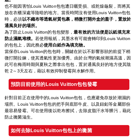
也不能因害怕Louis Vuitton包包遭日曬受損、或乾燥龜裂，而將其
放在衣櫃深處等陰暗的地方。當長時間沒有使用Louis Vuitton包包
時，必須
以不織布等透氣材質包裹，稍微打開外盒的蓋子，置放於
通風良好的場所。
為了防止Louis Vuitton的包包變形，
最有效的方法便是以紙填充來
防止濕氣堆積。
若使用報紙，其墨水有可能會轉印到Louis Vuitton
的包包上，因此務必
使用白紙作為填充物。
當保存Louis Vuitton的包包時，關鍵在於以不影響形狀的前提下稍
微打開拉鍊，使其透氣性更加優秀。由於台灣的氣候潮濕高溫，因
此可在梅雨時期與夏秋之際拿出包包，置於通風良好的地方使其陰
乾 2～3天左右，藉以有效抑制發霉與水解作用。
預防
目前
使用的
Louis Vuitton
包包發霉
針對目前正在使用中的Louis Vuitton包包，也應避免存放於潮濕的
場所。Louis Vuitton包包的把手與底部牛皮、以及鈕釦等金屬部份
最容易發霉。可在使用後以乾布擦拭，去除皮脂汗水等髒污，藉此
防止黴菌滋生。
如何去除Louis Vuitton
包包上的黴菌