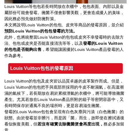
Louis Vuitton等包包若長時間放在衣櫃中，包包表面、內部以及金
屬部份可能會發霉。黴菌不僅會影響美觀，更會造成擾人的臭味，
因此務必預先做好防黴對策。
本文將說明Louis Vuitton的包包、皮夾等商品的發霉原因，並介紹
預防
Louis Vuitton
的包包發霉的方法。
此外，也將統整當Louis Vuitton的包包或皮夾不幸發霉時的去除方
法、包包或皮夾是否能直接清洗等等，以及
發霉的Louis Vuitton
的包包是否能夠出售
，希望能讓困擾於Louis Vuitton產品發霉的人
作為參考。
Louis Vuitton
包包的發霉原因
Louis Vuitton的包包及皮夾皆以品質卓越的皮革製作而成。但是，
Louis Vuitton的包包把手與底部所採用的牛皮不耐濕氣，在高溫潮
濕的氣候下，若長期放在易於累積溼氣的衣櫃中，將可能導致黴菌
產生。尤其若放在Louis Vuitton產品所附的箱子等密閉容器中，又
長時間保存於通風不良的場所時，更是容易滋生黴菌。
發霉的Louis Vuitton包包會呈現有白色灰塵與污漬（白色黴菌）的
狀態。由於發霉並非髒污，而是因「菌」而生，故即使在擦拭過後
看似恢復美觀，但
若沒有確實去除黴菌便會再度出現，
務必多加留
意。