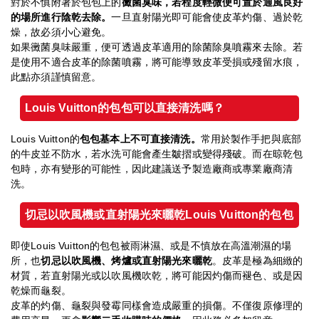
對於不慎附著於包包上的
黴菌臭味，若程度輕微便可置於通風良好
的場所進行陰乾去除。
一旦直射陽光即可能會使皮革灼傷、過於乾
燥，故必須小心避免。
如果黴菌臭味嚴重，便可透過皮革適用的除菌除臭噴霧來去除。若
是使用不適合皮革的除菌噴霧，將可能導致皮革受損或殘留水痕，
此點亦須謹慎留意。
Louis Vuitton
的包包可以直接清洗嗎？
Louis Vuitton的
包包基本上不可直接清洗。
常用於製作手把與底部
的牛皮並不防水，若水洗可能會產生皺摺或變得殘破。而在晾乾包
包時，亦有變形的可能性，因此建議送予製造廠商或專業廠商清
洗。
切忌以吹風機或直射陽光來曬乾Louis Vuitton
的包包
即使Louis Vuitton的包包被雨淋濕、或是不慎放在高溫潮濕的場
所，也
切忌以吹風機、烤爐或直射陽光來曬乾
。皮革是極為細緻的
材質，若直射陽光或以吹風機吹乾，將可能因灼傷而褪色、或是因
乾燥而龜裂。
皮革的灼傷、龜裂與發霉同樣會造成嚴重的損傷。不僅復原修理的