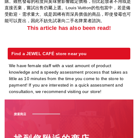
購。雖然發霉的程度與臭味會影響鑑定價格，但比起放著不用或是
直接丟棄，嘗試出售仍屬上選。Louis Vuitton的包包當中，若是備
受歡迎・需求量大、或是因稀有而深具價值的商品，即使發霉也可
能可以賣出，因此不妨先試著向二手名牌業者諮詢。
This article has also been read!
Find a JEWEL CAFÉ store near you
We have female staff with a vast amount of product
knowledge and a speedy assessment process that takes as
little as 10 minutes from the time you come to the store to
payment! If you are interested in a quick assessment and
consultation, we recommend visiting our store!
搜索商店