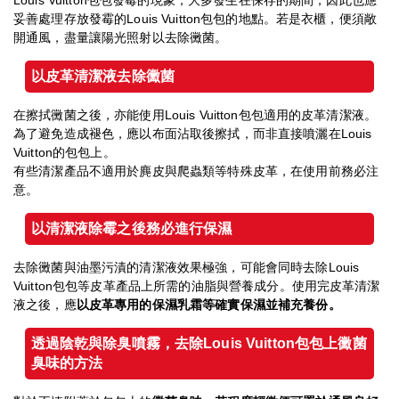
Louis Vuitton包包發霉的現象，大多發生在保存的期間，因此也應
妥善處理存放發霉的Louis Vuitton包包的地點。若是衣櫃，便須敞
開通風，盡量讓陽光照射以去除黴菌。
以皮革清潔液去除黴菌
在擦拭黴菌之後，亦能使用Louis Vuitton包包適用的皮革清潔液。
為了避免造成褪色，應以布面沾取後擦拭，而非直接噴灑在Louis
Vuitton的包包上。
有些清潔產品不適用於麂皮與爬蟲類等特殊皮革，在使用前務必注
意。
以清潔液除霉之後務必進行保濕
去除黴菌與油墨污漬的清潔液效果極強，可能會同時去除Louis
Vuitton包包等皮革產品上所需的油脂與營養成分。使用完皮革清潔
液之後，應
以皮革專用的保濕乳霜等確實保濕並補充養份。
透過陰乾與除臭噴霧，去除Louis Vuitton
包包上黴菌
臭味的方法