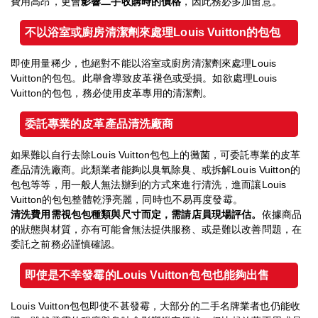
費用高昂，更會
影響二手收購時的價格
，因此務必多加留意。
不以浴室或廚房清潔劑來處理Louis Vuitton
的包包
即使用量稀少，也絕對不能以浴室或廚房清潔劑來處理Louis
Vuitton的包包。此舉會導致皮革褪色或受損。如欲處理Louis
Vuitton的包包，務必使用皮革專用的清潔劑。
委託專業的皮革產品清洗廠商
如果難以自行去除Louis Vuitton包包上的黴菌，可委託專業的皮革
產品清洗廠商。此類業者能夠以臭氧除臭、或拆解Louis Vuitton的
包包等等，用一般人無法辦到的方式來進行清洗，進而讓Louis
Vuitton的包包整體乾淨亮麗，同時也不易再度發霉。
清洗費用需視包包種類與尺寸而定，需請店員現場評估。
依據商品
的狀態與材質，亦有可能會無法提供服務、或是難以改善問題，在
委託之前務必謹慎確認。
即使是不幸發霉的Louis Vuitton
包包也能夠出售
Louis Vuitton包包即使不甚發霉，大部分的二手名牌業者也仍能收