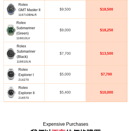
Rolex
$9,500
$18,500
GMT Master II
116710BNLR
Rolex
Submariner
$9,000
$18,250
(Green)
116610LV
Rolex
Submariner
$7,700
$13,500
(Black)
116610LN
Rolex
$5,000
$7,700
Explorer I
214270
Rolex
$5,400
$10,000
Explorer II
216570
Expensive Purchases