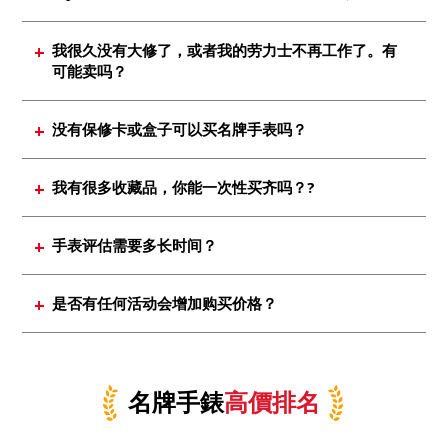
劳力士、欧米茄、香奈儿等品牌被众多客户引进。
我很久没有大修了，或者我的劳力士不再工作了。有
由于它在市场上也很受欢迎，所以您希望在我们的
可能卖吗？
商店以高价出售它。
劳力士是最受欢迎的手表品牌，所以即使它不工作
没有保修卡或盒子可以买名牌手表吗？
或坏了，我们也非常乐意购买。
一般来说，我们也可以不带配件购买。但是，如果
我有很多收藏品，你能一次性买齐吗？?
您有保修卡或额外的乐队链接，购买价格会增加，
所以请尝试寻找它。
当然，欢迎你。如果是受欢迎的品牌，我们将通过
手表评估需要多长时间？
合并进一步增加评估金额。如果您有任何不想要的
品牌手表，请将其带到 Jewel Cafe 进行免费评估。
带去Jewel Cafe的话，大概需要15分钟左右，视数
是否有任何活动会增加购买价格？
量而定。当然，如果您对金额满意，我们会当场给
您现金。
如果您在访问我们出售您的劳力士之前通过电话进
行预订，我们目前正在进行一项活动，除了购买价
格外，还可以返还 RM790。请放心使用。
名牌手錶
高價排名