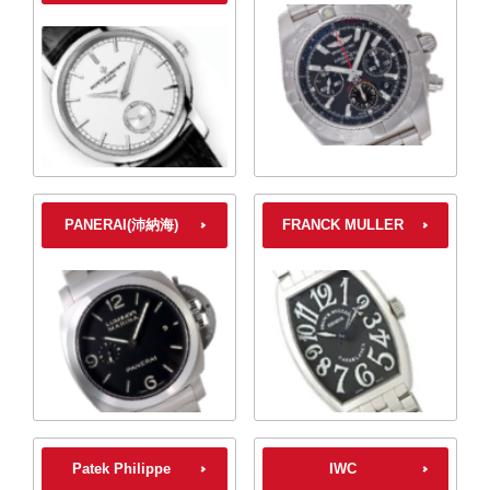
PANERAI(沛納海)
FRANCK MULLER
Patek Philippe
IWC