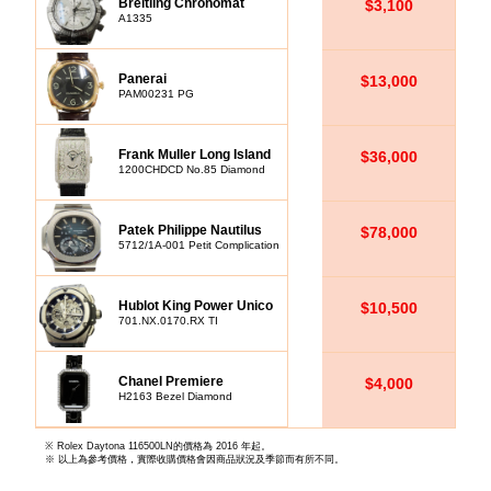
Breitling Chronomat
$3,100
A1335
Panerai
$13,000
PAM00231 PG
Frank Muller Long Island
$36,000
1200CHDCD No.85 Diamond
Patek Philippe Nautilus
$78,000
5712/1A-001 Petit Complication
Hublot King Power Unico
$10,500
701.NX.0170.RX TI
Chanel Premiere
$4,000
H2163 Bezel Diamond
※ Rolex Daytona 116500LN的價格為 2016 年起。
※ 以上為參考價格，實際收購價格會因商品狀況及季節而有所不同。