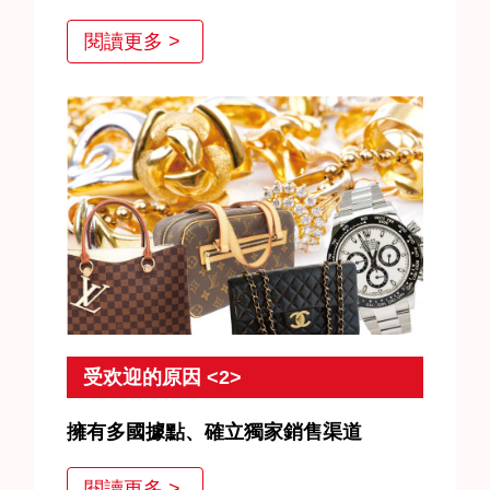
JEWEL CAFE的專業鑑定人員為您提供仔細的
閱讀更多 >
鑑定服務。我們每天在都努力吸收最新的二手
收購情報及市場行情，以提供客戶滿意的價
格。
受欢迎的原因 <2>
擁有多國據點、確立獨家銷售渠道
JEWEL CAFE在海外也設有多個營業據點。收購的商
閱讀更多 >