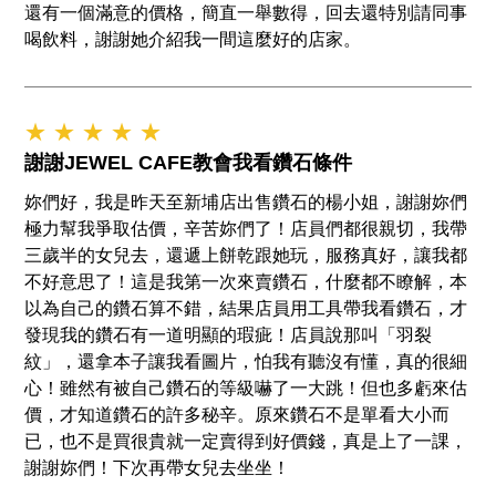
還有一個滿意的價格，簡直一舉數得，回去還特別請同事
喝飲料，謝謝她介紹我一間這麼好的店家。
★ ★ ★ ★ ★
謝謝JEWEL CAFE教會我看鑽石條件
妳們好，我是昨天至新埔店出售鑽石的楊小姐，謝謝妳們
極力幫我爭取估價，辛苦妳們了！店員們都很親切，我帶
三歲半的女兒去，還遞上餅乾跟她玩，服務真好，讓我都
不好意思了！這是我第一次來賣鑽石，什麼都不瞭解，本
以為自己的鑽石算不錯，結果店員用工具帶我看鑽石，才
發現我的鑽石有一道明顯的瑕疵！店員說那叫「羽裂
紋」，還拿本子讓我看圖片，怕我有聽沒有懂，真的很細
心！雖然有被自己鑽石的等級嚇了一大跳！但也多虧來估
價，才知道鑽石的許多秘辛。原來鑽石不是單看大小而
已，也不是買很貴就一定賣得到好價錢，真是上了一課，
謝謝妳們！下次再帶女兒去坐坐！