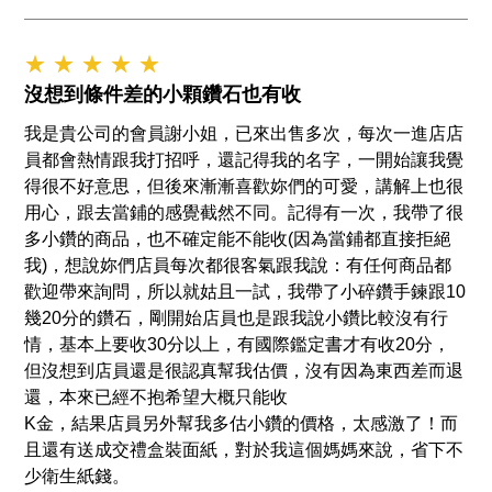
★ ★ ★ ★ ★
沒想到條件差的小顆鑽石也有收
我是貴公司的會員謝小姐，已來出售多次，每次一進店店
員都會熱情跟我打招呼，還記得我的名字，一開始讓我覺
得很不好意思，但後來漸漸喜歡妳們的可愛，講解上也很
用心，跟去當鋪的感覺截然不同。記得有一次，我帶了很
多小鑽的商品，也不確定能不能收(因為當鋪都直接拒絕
我)，想說妳們店員每次都很客氣跟我說：有任何商品都
歡迎帶來詢問，所以就姑且一試，我帶了小碎鑽手鍊跟10
幾20分的鑽石，剛開始店員也是跟我說小鑽比較沒有行
情，基本上要收30分以上，有國際鑑定書才有收20分，
但沒想到店員還是很認真幫我估價，沒有因為東西差而退
還，本來已經不抱希望大概只能收
K金，結果店員另外幫我多估小鑽的價格，太感激了！而
且還有送成交禮盒裝面紙，對於我這個媽媽來說，省下不
少衛生紙錢。