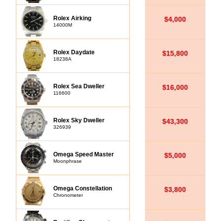
Rolex Airking
$4,000
14000M
Rolex Daydate
$15,800
18238A
Rolex Sea Dweller
$16,000
116600
Rolex Sky Dweller
$43,300
326939
Omega Speed Master
$5,000
Moonphrase
Omega Constellation
$3,800
Chronometer