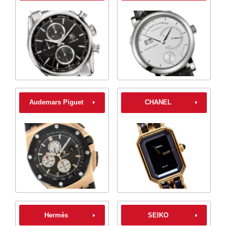
Audemars Piguet
CHANEL
Hermès
SEIKO