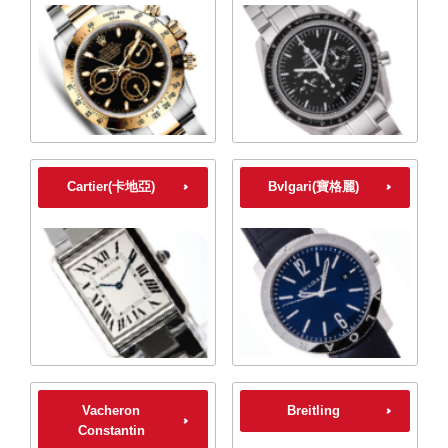
Cartier(卡地亞)
Bvlgari(寶格麗)
Vacheron
Breitling
Constantin