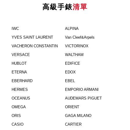
高級手錶
清單
IWC
ALPINA
YVES SAINT LAURENT
Van Cleef&Arpels
VACHERON CONSTANTIN
VICTORINOX
VERSACE
WALTHAM
HUBLOT
EDIFICE
ETERNA
EDOX
EBERHARD
EBEL
HERMES
EMPORIO ARMANI
OCEANUS
AUDEMARS PIGUET
OMEGA
ORIENT
ORIS
GAGA MILANO
CASIO
CARTIER