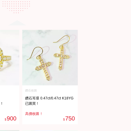
鑽石收購
鑽石耳環 0.47ct/0.47ct K18YG
G！
已購買！
高價收購！
900
750
$
$