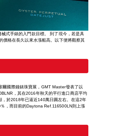
械式手錶的入門款目標。 到了現今，若是具
錶的價格在長久以來水漲船高。以下便將觀察其
巴塞爾國際鐘錶珠寶展，GMT Master發表了以
10BLNR，其在2016年秋天的平行進口商店平均
於2018年已逼近140萬日圓左右。在這2年
％，而目前的Daytona Ref.116500LN則上漲