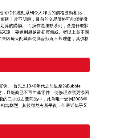
與其他同時代運動系列令人咋舌的價格波動相比，
。若使用痕跡非常不明顯，目前的交易價格可能僅稍微
划算的購物。 而換作是運動系列，會是什麼狀
目前的市場來說，要達到超越當初買價或、者以上並不困
光。如果因每天配戴而使商品狀況不甚理想，其價格
首先是1940年代之前生產的Bubble
強人意，且廠商已不再生產零件，使修理維護更添困
的二手或古董商品中，此為唯一受到2008年
價格的上漲相當劇烈，其後雖然有所平復，但最近似乎又