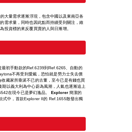
間的大量需求逐漸浮現，包含中國以及東南亞各
大的需求量，同時也因此點而持續受到關注，維
作為投資標的來反覆買賣的人與日漸增。
最初手動款的Ref.6239到Ref.6265、自動的
天Daytona不再受到愛戴，恐怕就是勞力士失去價
le Red皆為收藏家所垂涎不已的古董，至今已是有錢也買
代後期以義大利為中心蔚為風潮，人氣也逐漸追上
542在現今已是夢幻逸品。
Explorer
簡潔的
首款Explorer II的 Ref.1655散發出獨