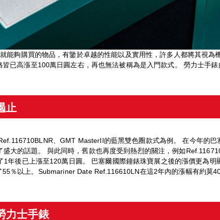
就能夠購買的物品，有鑒於卓越的性能以及實用性，許多人都將其視為機
皆已高漲至100萬日圓左右，再也無法被稱為是入門款式。 勞力士手
遏止
116710BLNR、GMT MasterII的藍黑雙色圈款式為例。 在今年的
掀起了盛大的話題。 與此同時，舊款也再度受到熱烈的關注，例如Ref.1167
1年後已上漲至120萬日圓。 巴塞爾國際鐘錶珠寶展之後的漲價更為明顯，
％以上。Submariner Date Ref.116610LN在這2年內的漲幅有約莫40
勞力士手錶