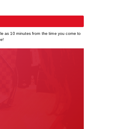
tle as 10 minutes from the time you come to
re!
返回区域选择