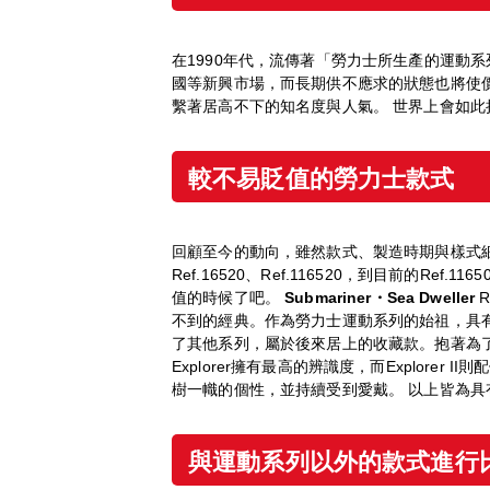
在1990年代，流傳著「勞力士所生產的運動
國等新興市場，而長期供不應求的狀態也將使
繫著居高不下的知名度與人氣。 世界上會如
較不易貶
值
的勞力士款式
回顧至今的動向，雖然款式、製造時期與樣式
Ref.16520、Ref.116520，到目前的
值的時候了吧。
Submariner
・
Sea Dweller
R
不到的經典。作為勞力士運動系列的始祖，具
了其他系列，屬於後來居上的收藏款。抱著為了
Explorer擁有最高的辨識度，而Explorer 
樹一幟的個性，並持續受到愛戴。 以上皆為
與運動系列以外的款式進行