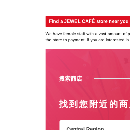
Find a JEWEL CAFÉ store near you
We have female staff with a vast amount of 
the store to payment! If you are interested 
搜索商店
找到您附近的商
Central Region