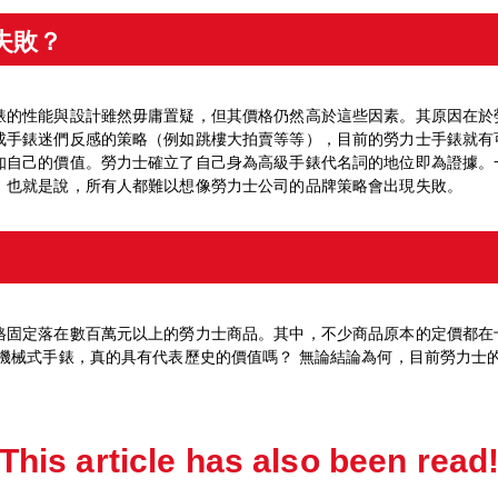
失敗？
錶的性能與設計雖然毋庸置疑，但其價格仍然高於這些因素。其原因在於
成手錶迷們反感的策略（例如跳樓大拍賣等等），目前的勞力士手錶就有
知自己的價值。勞力士確立了自己身為高級手錶代名詞的地位即為證據。
。也就是說，所有人都難以想像勞力士公司的品牌策略會出現失敗。
格固定落在數百萬元以上的勞力士商品。其中，不少商品原本的定價都在
機械式手錶，真的具有代表歷史的價值嗎？ 無論結論為何，目前勞力士
This article has also been read