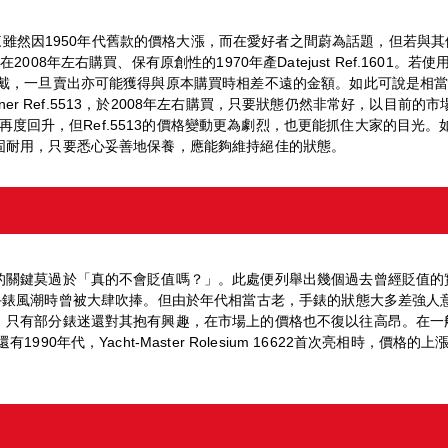
近年來雖然因1950年代舊款的價格大漲，而在愛好者之間蔚為話題，但若
008年左右購買、保有原創性的1970年產Datejust Ref.1601
配戴，一旦賣出亦可能獲得與原本購買時相差不遠的金額。如此可說是相當
riner Ref.5513，於2008年左右購買，只要狀態仍然非常好，以
下跌後再度回升，但Ref.5513的價格變動更為劇烈，也更能抓住大家的目
固耐用，只要悉心妥善地保養，應能夠維持絕佳的狀態。
鍵莫過於「真的不會貶值嗎？」。此處便列舉出幾個過去曾經貶值的實例。 
0年代的古董手錶風潮時曾被大肆吹捧。但由於年代相當古老，手錶的狀態大多差
只有部分錶迷還對其抱有興趣，在市場上的價格也不復以往高昂。在一般
90年代，Yacht-Master Rolesium 16622首次亮相時，