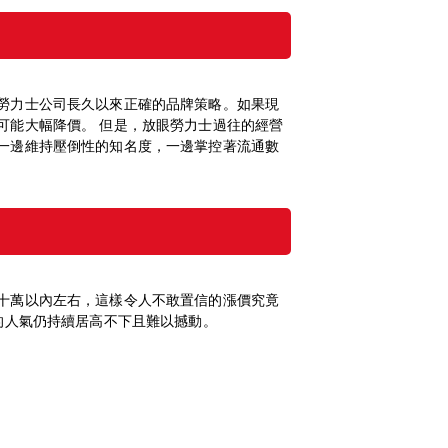
勞力士公司長久以來正確的品牌策略。如果現
可能大幅降價。 但是，放眼勞力士過往的經營
一邊維持壓倒性的知名度，一邊掌控著流通數
十萬以內左右，這樣令人不敢置信的漲價究竟
的人氣仍持續居高不下且難以撼動。
!