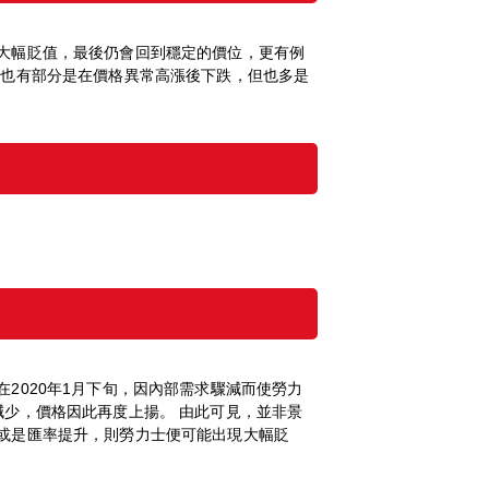
大幅貶值，最後仍會回到穩定的價位，更有例
然也有部分是在價格異常高漲後下跌，但也多是
2020年1月下旬，因內部需求驟減而使勞力
少，價格因此再度上揚。 由此可見，並非景
或是匯率提升，則勞力士便可能出現大幅貶