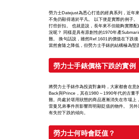
勞力士Datejust為悉心打造的經典系列，
不免仍顯得過於平凡。 以下便是實際的例子。 在2
打些折扣。 也就是說，長年來不但能夠實際
況呢？ 同樣是具有原創性的1970年產Subma
難。 換句話說，雖然Ref.1601的價值在
當然會隨之降低，但勞力士手錶的結構極為堅
勞力士手錶價格下跌的實例
將勞力士手錶作為投資對象時，大家都會在意的關
Back與Prince，其在1980～199
難。尚處於堪用狀態的商品逐漸消失在市場上，
雷曼兄弟事件所影響而明顯貶值的物件。 另外還有19
有失控下跌的傾向。
勞力士何時會貶
值
？