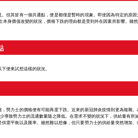
見。但其皆有一個共通點，便是都僅是暫時的現象。即使因為特定的原因
力士本身價值改變的狀況，價格下跌的理由都是受到外在因素所影響。雖
點
以下便來試想這樣的狀況。
，勞力士的價格便有可能再度下跌。近來的新冠肺炎疫情則更為複雜。在
減少導致勞力士的流通數量隨之降低。在需求不變的狀況下，供給量有所減
於供需平衡以及匯率。雖然難以想像，但只要勞力士的供給量突然增加、