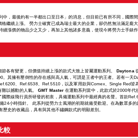
系列中，最後約有一半都出口至日本」的消息，但目前已有所不同，國際
價格繼續上漲。 勞力士確實已成為瑞士最大的企業，卻仍然無法滿足龐
此持續漲價的物品少之又少，再加上其他諸多意義，使現今將勞力士手錶
細節各有變更，但價值持續上漲的款式大致上皆屬運動系列。
Daytona
從
Ref.116500。其擁有壓倒性的存在感與高人氣，可謂是王者中的王者。若有一
ef.6200、Ref.6538、Ref.5510，以及軍用款與Comex、Sing
有難以撼動的人氣。
GMT Master
在運動系列當中，此款式於2000年
國際線飛行員所研發的初衷，具備運動系列中最經典的名聲。首款Ref.6
II則配備24小時指針。 此系列從勞力士風潮的初期就備受歡迎。在為數眾多的款式中，
具有歷史的收藏品，具有與其他不鏽鋼款式的明顯差別。
比較