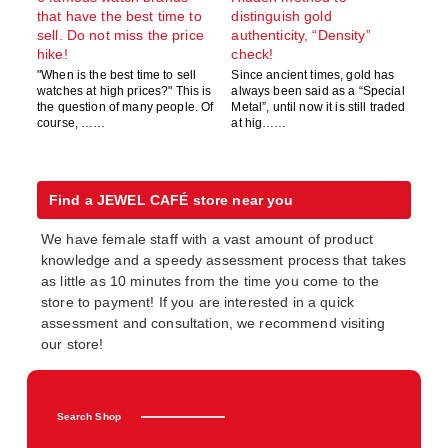
that have the best time to
distinguish gold
sell. Do not miss the price
authenticity, “Density”
hike!
check!
"When is the best time to sell
Since ancient times, gold has
watches at high prices?" This is
always been said as a “Special
the question of many people. Of
Metal”, until now it is still traded
course, ……
at hig……
Find a JEWEL CAFÉ store near you
We have female staff with a vast amount of product
knowledge and a speedy assessment process that takes
as little as 10 minutes from the time you come to the
store to payment! If you are interested in a quick
assessment and consultation, we recommend visiting
our store!
Search Shop