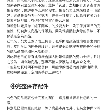
如果要做到這麼滴水不漏，選擇「黃金」之類的有形資產作為
投資標的，或許更符合您的需求。投資勞力士就像投資一項愛
好，這是投資勞力士的魅力，也是一種壓力，因為持有勞力士
錶卻不能配戴，對錶迷來說實在難以忍耐。
但若您決定貫徹「絕不配戴」的投資方針，為了保持商品的完
整性，切勿撕去商品的保護貼。因為保護貼被撕除的手錶，不
會被鑑定為新品。
近年來，勞力士為了防止轉售，似乎開始政策性地在售出的同
時，立即於店內撕去保護貼。這使得保護貼沒有被撕去的手錶
的商品價值也開始水漲船高。
因此若您目前持有或有機會購入附帶保護貼的勞力士錶，且將
之視為一項金融商品，那麼不撕去保護貼才是萬全之策。
※但若您長時間不轉動發條，可能導致機芯內部的機油黏滯。
輕輕轉動錶冠，定期為手錶上鍊吧！
④完整保存配件
出色的商品應該包含完整的配件，這是相當容易被忽略的一
環。
特別是已經停產的錶款，除了商品本身之外，包裝盒和保卡等