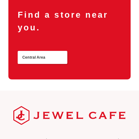
Find a store near
you.
Central Area
Return