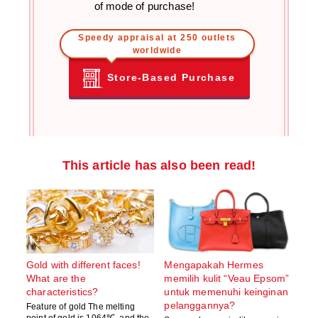
of mode of purchase!
Speedy appraisal at 250 outlets
worldwide
Store-Based Purchase
This article has also been read!
Gold with different faces!
Mengapakah Hermes
What are the
memilih kulit “Veau Epsom”
characteristics?
untuk memenuhi keinginan
pelanggannya?
Feature of gold The melting
point of gold is 1064℃, and the