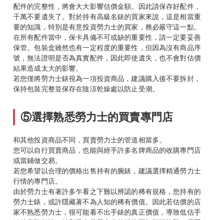
配件的完整性，將會大大影響估價金額。因此請保存好配件，
千萬不要遺失了。對於持有高級名錶的買家來說，這是相當重
要的知識，特別是有意投資勞力士的買家，務必嚴守這一點。
在所有配件當中，保卡具備不可或缺的重要性，請一定要妥善
保管。包裝盒雖然也有一定程度的重要性，但因為沒有商品序
號，無法證明是否為真實配件，因此即使遺失，也不會對估價
結果造成太大的影響。
若您僅將勞力士錶視為一項投資商品，建議購入後不要拆封，
保持包裝完整並保存在陰涼乾燥處以防止受潮。
⑤選擇熟悉勞力士的買賣專門店
和其他投資商品不同，買賣勞力士的管道相當多。
您可以自行買賣商品，也能與經手許多名牌商品的收購專門店
或當鋪做交易。
若您希望以合理的價格出售持有的腕錶，建議選擇精通勞力士
行情的專門店。
由於勞力士有著許多乍看之下難以辨認的稀有規格，您持有的
勞力士錶，或許隱藏著不為人知的稀有價值。因此若估價的店
家不熟悉勞力士，很可能看不出手錶的真正價值，導致低估手