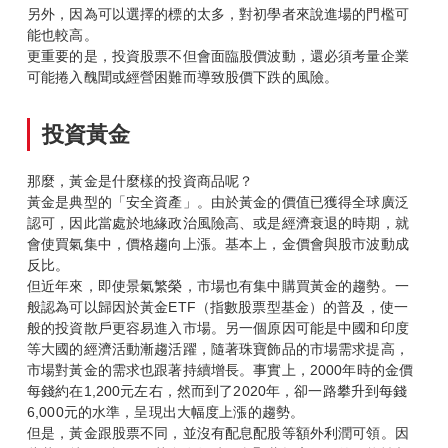
另外，因為可以選擇的標的太多，對初學者來說進場的門檻可
能也較高。
更重要的是，投資股票不但會面臨股價波動，還必須考量企業
可能捲入醜聞或經營困難而導致股價下跌的風險。
投資黃金
那麼，黃金是什麼樣的投資商品呢？
黃金是典型的「安全資產」。由於黃金的價值已獲得全球廣泛
認可，因此當處於地緣政治風險高、或是經濟衰退的時期，就
會使買氣集中，價格趨向上漲。基本上，金價會與股市波動成
反比。
但近年來，即使景氣繁榮，市場也有集中購買黃金的趨勢。一
般認為可以歸因於黃金ETF（指數股票型基金）的普及，使一
般的投資散戶更容易進入市場。另一個原因可能是中國和印度
等大國的經濟活動漸趨活躍，隨著珠寶飾品的市場需求提高，
市場對黃金的需求也跟著持續增長。事實上，2000年時的金價
每錢約在1,200元左右，然而到了2020年，卻一路攀升到每錢
6,000元的水準，呈現出大幅度上漲的趨勢。
但是，黃金跟股票不同，並沒有配息配股等額外利潤可領。因