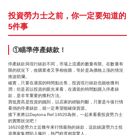
投資勞力士之前，你一定要知道的
5件事
①瞄準停產錶款！
停產錶款與現行錶款不同，市場上流通的數量有限。在數量有
限的狀況下，收購業者又爭相收購，等於是為價格上漲的情況
推波助瀾。
確實，只要在適當的時間點出售，投資現行錶款也能收獲利
潤；但是若以投資的眼光來看，在適當的時間點購入停產錶
款，是非常重要的獲利方法。
買低賣高是投資的鐵則，以店家的經驗判斷，只要是今後行情
看俏的停產錶款，就一定希望能確保貨源。
接下來將以Daytona Ref.16520為例，一起來看看投資勞力士
的實際狀況吧！
16520是勞力士近幾年來行情最熱的錶款，這款錶讓勞力士投
資專家集體陷入瘋狂，熱門程度相當驚人。