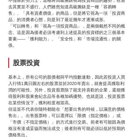
不僅限於勞力士，這種將高級腕錶視為投資商品的趨勢，在過
去其實並不盛行。人們雖然知道高級腕錶是一種「容易轉
售」、「具有資產價值」的商品，但是將它視為一項「投資商
品」的消費者心態，則是到了最近幾年才逐漸成形。
「可以轉售」和「視為一項投資商品」，是兩個截然不同的概
念。這是因為後者必須考慮到上述提及的投資標的之三個基本
要素——「獲利能力」、「安全性」和「市場流通性」的關
係。
股票投資
基本上，所有公司的股價都與平均指數連動，因此若投資人買
入行情1萬日圓左右的股票並於2020年賣出，就會提高獲取利
潤的可能性。另外，投資股票除了能支持喜歡的企業，還能獲
得股利和股東會紀念品等各種加碼優勢。也就是說，投資股票
在某些情況下，獲利程度相當高。
但這並不代表你隨時都能在「想要出售的時候，以滿意的價格
售出」。出售股票時，可以選擇以「限價（指定價格）」或
「市價（不指定價格）」的方式進行交易。前者有可能因為價
格沒有達成妥協而無法成交；後者則有可能必須以低於預期的
價格售出。