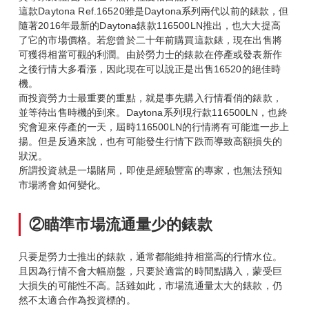
這款Daytona Ref.16520雖是Daytona系列兩代以前的錶款，但
隨著2016年最新的Daytona錶款116500LN推出，也大大提高
了它的市場價格。若您曾於二十年前購買這款錶，現在出售將
可獲得相當可觀的利潤。由於勞力士的錶款在停產或發表新作
之後行情大多看漲，因此現在可以說正是出售16520的絕佳時
機。
而投資勞力士最重要的重點，就是事先購入行情看俏的錶款，
並等待出售時機的到來。Daytona系列現行款116500LN，也終
究會迎來停產的一天，屆時116500LN的行情將有可能進一步上
揚。但是反過來說，也有可能發生行情下跌而導致高額損失的
狀況。
所謂投資就是一場賭局，即使是經驗豐富的專家，也無法預知
市場將會如何變化。
②瞄準市場流通量少的錶款
只要是勞力士推出的錶款，通常都能維持相當高的行情水位。
且因為行情不會大幅崩盤，只要於適當的時間點購入，蒙受巨
大損失的可能性不高。話雖如此，市場流通量太大的錶款，仍
然不太適合作為投資標的。