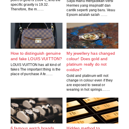
Saya mahu menjadikan versi
specific gravity is 19.32.
Hermes yang imajinatif dan
Therefore, the m……
cantik seperti yang baru. Veau
Epsom adalah salah ……
How to distinguish genuine
My jewellery has changed
and fake LOUIS VUITTON?
colour! Does gold and
platinum really do not
LOUIS VUITTON has all kind of
fakes The important thing is the
oxidize?
place of purchase A fe……
Gold and platinum will not
change in colour even if they
are exposed to sweat or
wearing in hot springs.……
6 famous watch brands
Hidden method to