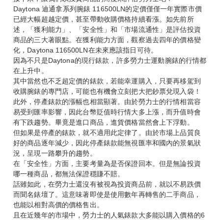
Daytona 迪通拿系列腕錶 116500LN的定價僅僅一年實際市價
已經大幅超越定價，甚至帶動收購價格持續看漲。如先前所
述，「獲利能力」、「安全性」和「市場流通性」是評估投資
商品的三大著眼點。在獲利能力方面，觀察過去四年的價格變
化，Daytona 116500LN在未來應該指日可待。
因為不只是Daytona的現行錶款，許多勞力士運動腕錶的行情都
在上升中。
其中當然也不乏超定價的錶款，若能幸運購入，只要再移駕到
收購腕錶的專門店，可能也有機會立刻把大把鈔票兌現入袋！
此外，停產錶款的漲幅也相當顯著。由於勞力士的行情相當容
易受到匯率影響，因此台幣貶值時行情大多上漲，而升值時會
有下跌趨勢。畢竟是進口商品，進貨價格當然會上下浮動。
但如果是停產的錶款，就不適用此定律了。由於市場上品質良
好的商品逐年減少，因此停產錶款能無視匯率和國內的景氣狀
況，呈現一路攀升的趨勢。
在「安全性」方面，主要考量為是否保證回本。但是無論投資
哪一種商品，都無法保證穩賺不賠。
話雖如此，在勞力士還沒有被視為投資商品前，就以不易跌價
而聞名錶壇了。這意味著即使是使用數年再轉售的二手商品，
也能以相對高價的價格售出。
且在近幾年的市場中，勞力士的人氣錶款大多能以購入價格的6