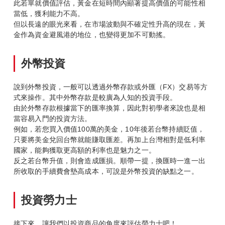
此若單就價值評估，黃金在短時間內顯著提高價值的可能性相
當低，獲利能力不高。
但以長遠的眼光來看，在市場波動與不確定性升高的現在，黃
金作為資金避風港的地位，也變得更加不可動搖。
外幣投資
說到外幣投資，一般可以透過外幣存款或外匯（FX）交易等方
式來操作。其中外幣存款是較廣為人知的投資手段。
由於外幣存款根據當下的匯率換算，因此對初學者來說也是相
當容易入門的投資方法。
例如，若您買入價值100萬的美金，10年後若台幣持續貶值，
只要將美金兌回台幣就能賺取匯差。再加上台灣相對是低利率
國家，能夠獲取更高額的利率也是魅力之一。
反之若台幣升值，則會造成匯損。順帶一提，換匯時一進一出
所收取的手續費會墊高成本，可說是外幣投資的缺點之一。
投資勞力士
接下來，讓我們以投資商品的角度來評估勞力士吧！