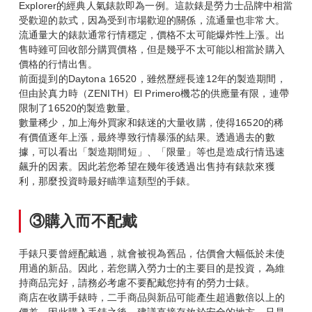
Explorer的經典人氣錶款即為一例。這款錶是勞力士品牌中相當
受歡迎的款式，因為受到市場歡迎的關係，流通量也非常大。
流通量大的錶款通常行情穩定，價格不太可能爆炸性上漲。出
售時雖可回收部分購買價格，但是幾乎不太可能以相當於購入
價格的行情出售。
前面提到的Daytona 16520，雖然歷經長達12年的製造期間，
但由於真力時（ZENITH）El Primero機芯的供應量有限，連帶
限制了16520的製造數量。
數量稀少，加上海外買家和錶迷的大量收購，使得16520的稀
有價值逐年上漲，最終導致行情暴漲的結果。透過過去的數
據，可以看出「製造期間短」、「限量」等也是造成行情迅速
飆升的因素。因此若您希望在幾年後透過出售持有錶款來獲
利，那麼投資時最好瞄準這類型的手錶。
③購入而不配戴
手錶只要曾經配戴過，就會被視為舊品，估價會大幅低於未使
用過的新品。因此，若您購入勞力士的主要目的是投資，為維
持商品完好，請務必考慮不要配戴您持有的勞力士錶。
商店在收購手錶時，二手商品與新品可能產生超過數倍以上的
價差，因此購入手錶之後，建議直接存放於安全的地方。只是